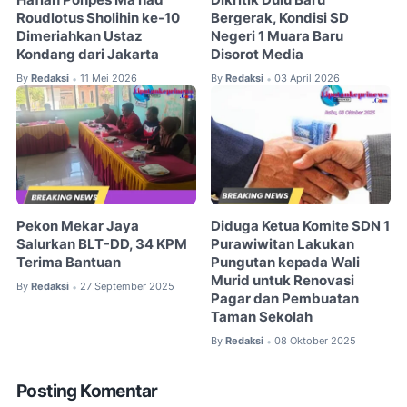
Haflah Ponpes Ma’had
Dikritik Dulu Baru
Roudlotus Sholihin ke-10
Bergerak, Kondisi SD
Dimeriahkan Ustaz
Negeri 1 Muara Baru
Kondang dari Jakarta
Disorot Media
By
Redaksi
11 Mei 2026
By
Redaksi
03 April 2026
•
•
Pekon Mekar Jaya
Diduga Ketua Komite SDN 1
Salurkan BLT-DD, 34 KPM
Purawiwitan Lakukan
Terima Bantuan
Pungutan kepada Wali
Murid untuk Renovasi
By
Redaksi
27 September 2025
•
Pagar dan Pembuatan
Taman Sekolah
By
Redaksi
08 Oktober 2025
•
Posting Komentar