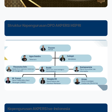
Struktur Kepengurusan DPD AKPERSI KEPRI
Kepengurusan AKPERSI se-Indonesia