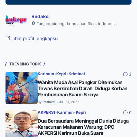
Redaksi
Tanjungpinang, Kepulauan Riau, Indonesia
Lihat profil lengkapku
TRENDING TOPIK
Karimun
•
Kepri
•
Kriminal
2
Wanita Muda Asal Pongkar Ditemukan
Tewas Bersimbah Darah, Diduga Korban
Pembunuhan Suami Sirinya
By
Redaksi
Juli 21, 2025
•
AKPERSI
•
Karimun
•
Kepri
0
Dua Bersaudara Meninggal Dunia Diduga
Keracunan Makanan Warung; DPC
AKPERSI Karimun Buka Suara