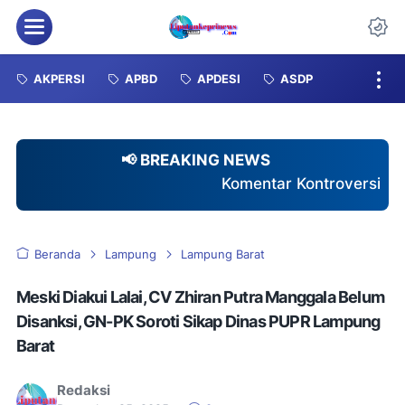
Menu
Da
AKPERSI
APBD
APDESI
ASDP
📢 BREAKING NEWS
Komentar Kontroversial Nakes Terhadap Pasien
Beranda
Lampung
Lampung Barat
Meski Diakui Lalai, CV Zhiran Putra Manggala Belum
Disanksi, GN-PK Soroti Sikap Dinas PUPR Lampung
Barat
Redaksi