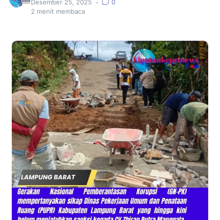
Desember 25, 2025
•
0
2
menit membaca