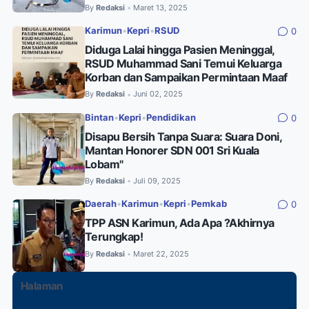
By
Redaksi
Maret 13, 2025
•
Karimun
•
Kepri
•
RSUD
0
Diduga Lalai hingga Pasien Meninggal,
RSUD Muhammad Sani Temui Keluarga
Korban dan Sampaikan Permintaan Maaf
By
Redaksi
Juni 02, 2025
•
Bintan
•
Kepri
•
Pendidikan
0
Disapu Bersih Tanpa Suara: Suara Doni,
Mantan Honorer SDN 001 Sri Kuala
Lobam"
By
Redaksi
Juli 09, 2025
•
Daerah
•
Karimun
•
Kepri
•
Pemkab
0
TPP ASN Karimun, Ada Apa ?Akhirnya
Terungkap!
By
Redaksi
Maret 22, 2025
•
Halaman