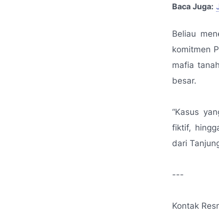
Baca Juga:
Beliau men
komitmen P
mafia tana
besar.
“Kasus yan
fiktif, hin
dari Tanjun
---
Kontak Res