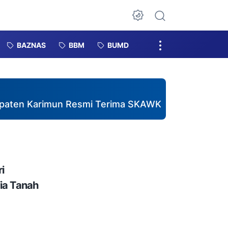
Dark Mode
BAZNAS
BBM
BUMD
rimun Resmi Terima SKAWK dari Kesbangpol, Perku
i
ia Tanah