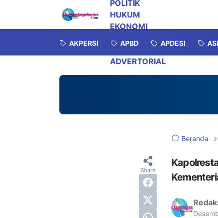
POLITIK
HUKUM
EKONOMI
INVESTIGASI
AKPERSI
APBD
APDESI
AS
OPINI
ADVERTORIAL
Beranda
Kapolrest
Kementeri
Redak
Desemb