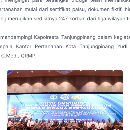
, mengingat para tersangka diduga telah memalsuk
tanahan mulai dari sertifikat palsu, dokumen fiktif, hi
ng merugikan sedikitnya 247 korban dari tiga wilayah t
r mendampingi Kapolresta Tanjungpinang dalam kegiat
Kepala Kantor Pertanahan Kota Tanjungpinang Yud
, C.Med., QRMP.