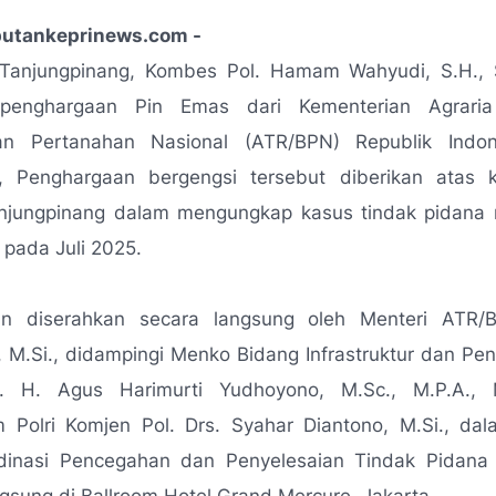
iputankeprinews.com -
 Tanjungpinang, Kombes Pol. Hamam Wahyudi, S.H., S.
penghargaan Pin Emas dari Kementerian Agrari
an Pertanahan Nasional (ATR/BPN) Republik Indon
), Penghargaan bergengsi tersebut diberikan atas k
anjungpinang dalam mengungkap kasus tindak pidana 
 pada Juli 2025.
an diserahkan secara langsung oleh Menteri ATR/
, M.Si., didampingi Menko Bidang Infrastruktur dan 
. H. Agus Harimurti Yudhoyono, M.Sc., M.P.A., 
m Polri Komjen Pol. Drs. Syahar Diantono, M.Si., dal
dinasi Pencegahan dan Penyelesaian Tindak Pidana