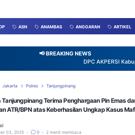
DP
ASN
ANAMBAS
ANGGARAN
ARTIKEL
📢 BREAKING NEWS
DPC AKPERSI Kabupaten Ka
Jakarta
Polres
Tanjungpinang
a Tanjungpinang Terima Penghargaan Pin Emas dar
an ATR/BPN atas Keberhasilan Ungkap Kasus Maf
si
er 03, 2025
•
0
•
2
menit membaca