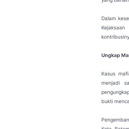
yang berlan
Dalam kesem
Kejaksaan
kontribusi
Ungkap Maf
Kasus mafi
menjadi s
pengungkap
bukti menca
Pengembang