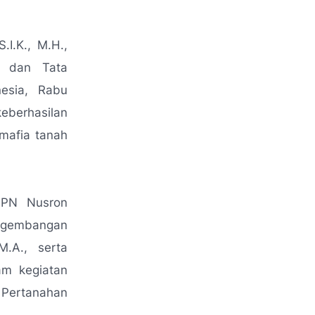
I.K., M.H.,
a dan Tata
esia, Rabu
eberhasilan
mafia tanah
BPN Nusron
Pengembangan
M.A., serta
am kegiatan
 Pertanahan