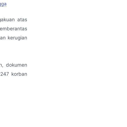
gga
gakuan atas
memberantas
an kerugian
ah, dokumen
h 247 korban