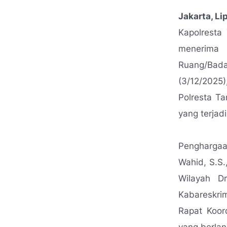
Jakarta, L
Kapolresta
menerima 
Ruang/Bad
(3/12/2025
Polresta T
yang terjadi
Pengharga
Wahid, S.S.
Wilayah Dr
Kabareskri
Rapat Koor