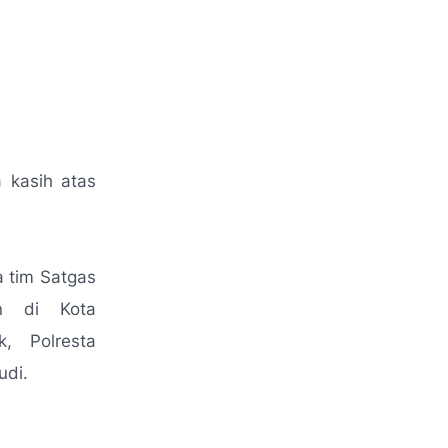
 kasih atas
a tim Satgas
n di Kota
, Polresta
di.