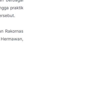
an berbagai
ngga praktik
ersebut.
an Rakornas
i Hermawan,