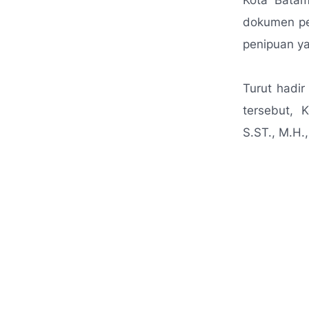
Kota Batam
dokumen per
penipuan ya
Turut hadi
tersebut, 
S.ST., M.H.