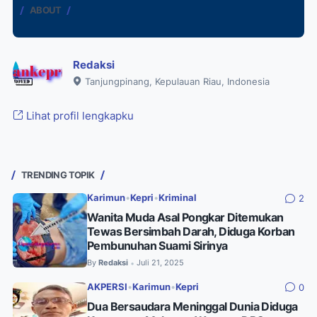
ABOUT
Redaksi
Tanjungpinang, Kepulauan Riau, Indonesia
Lihat profil lengkapku
TRENDING TOPIK
Karimun
•
Kepri
•
Kriminal
2
Wanita Muda Asal Pongkar Ditemukan
Tewas Bersimbah Darah, Diduga Korban
Pembunuhan Suami Sirinya
By
Redaksi
Juli 21, 2025
•
AKPERSI
•
Karimun
•
Kepri
0
Dua Bersaudara Meninggal Dunia Diduga