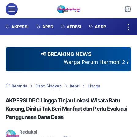
Menu
Da
AKPERSI
APBD
APDESI
ASDP
📢 BREAKING NEWS
Warga Perum Harmoni 2 Akhirnya Nikmati Air Be
Beranda
Dabo Singkep
Kepri
Lingga
AKPERSI DPC Lingga Tinjau Lokasi Wisata Batu
Kacang, Dinilai Tak Beri Manfaat dan Perlu Evaluasi
Penggunaan Dana Desa
Redaksi