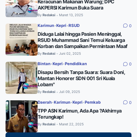
Keracunan Makanan Warung; DPC
AKPERSI Karimun Buka Suara
By
Redaksi
Maret 13, 2025
•
Karimun
•
Kepri
•
RSUD
0
Diduga Lalai hingga Pasien Meninggal,
RSUD Muhammad Sani Temui Keluarga
Korban dan Sampaikan Permintaan Maaf
By
Redaksi
Juni 02, 2025
•
Bintan
•
Kepri
•
Pendidikan
0
Disapu Bersih Tanpa Suara: Suara Doni,
Mantan Honorer SDN 001 Sri Kuala
Lobam"
By
Redaksi
Juli 09, 2025
•
Daerah
•
Karimun
•
Kepri
•
Pemkab
0
TPP ASN Karimun, Ada Apa ?Akhirnya
Terungkap!
By
Redaksi
Maret 22, 2025
•