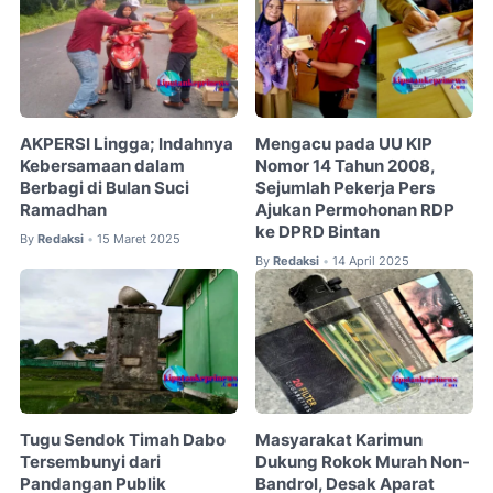
AKPERSI Lingga; Indahnya
Mengacu pada UU KIP
Kebersamaan dalam
Nomor 14 Tahun 2008,
Berbagi di Bulan Suci
Sejumlah Pekerja Pers
Ramadhan
Ajukan Permohonan RDP
ke DPRD Bintan
By
Redaksi
15 Maret 2025
•
By
Redaksi
14 April 2025
•
Tugu Sendok Timah Dabo
Masyarakat Karimun
Tersembunyi dari
Dukung Rokok Murah Non-
Pandangan Publik
Bandrol, Desak Aparat