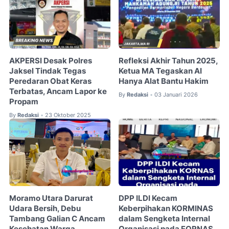
AKPERSI Desak Polres
Refleksi Akhir Tahun 2025,
Jaksel Tindak Tegas
Ketua MA Tegaskan AI
Peredaran Obat Keras
Hanya Alat Bantu Hakim
Terbatas, Ancam Lapor ke
By
Redaksi
03 Januari 2026
•
Propam
By
Redaksi
23 Oktober 2025
•
Moramo Utara Darurat
DPP ILDI Kecam
Udara Bersih, Debu
Keberpihakan KORMINAS
Tambang Galian C Ancam
dalam Sengketa Internal