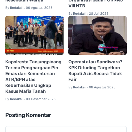
Kesehatan Warga
Organisasi pada FORNAS
VIII NTB
By
Redaksi
06 Agustus 2025
•
By
Redaksi
28 Juli 2025
•
Kapolresta Tanjungpinang
Operasi atau Sandiwara?
Terima Penghargaan Pin
KPK Dituding Targetkan
Emas dari Kementerian
Bupati Azis Secara Tidak
ATR/BPN atas
Fair
Keberhasilan Ungkap
By
Redaksi
08 Agustus 2025
•
Kasus Mafia Tanah
By
Redaksi
03 Desember 2025
•
Posting Komentar