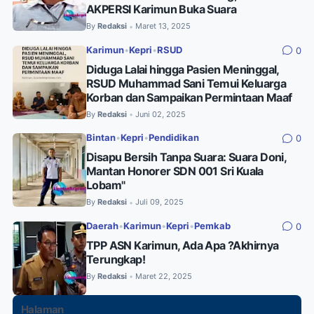
AKPERSI Karimun Buka Suara
By
Redaksi
Maret 13, 2025
•
Karimun
•
Kepri
•
RSUD
0
Diduga Lalai hingga Pasien Meninggal,
RSUD Muhammad Sani Temui Keluarga
Korban dan Sampaikan Permintaan Maaf
By
Redaksi
Juni 02, 2025
•
Bintan
•
Kepri
•
Pendidikan
0
Disapu Bersih Tanpa Suara: Suara Doni,
Mantan Honorer SDN 001 Sri Kuala
Lobam"
By
Redaksi
Juli 09, 2025
•
Daerah
•
Karimun
•
Kepri
•
Pemkab
0
TPP ASN Karimun, Ada Apa ?Akhirnya
Terungkap!
By
Redaksi
Maret 22, 2025
•
Halaman