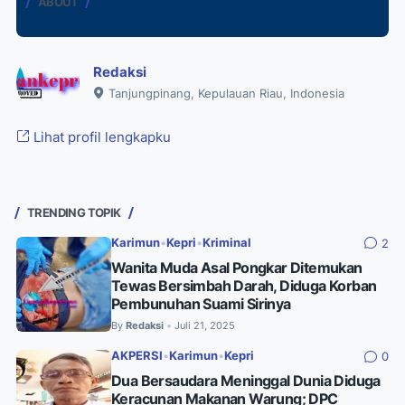
ABOUT
Redaksi
Tanjungpinang, Kepulauan Riau, Indonesia
Lihat profil lengkapku
TRENDING TOPIK
Karimun
•
Kepri
•
Kriminal
2
Wanita Muda Asal Pongkar Ditemukan
Tewas Bersimbah Darah, Diduga Korban
Pembunuhan Suami Sirinya
By
Redaksi
Juli 21, 2025
•
AKPERSI
•
Karimun
•
Kepri
0
Dua Bersaudara Meninggal Dunia Diduga
Keracunan Makanan Warung; DPC