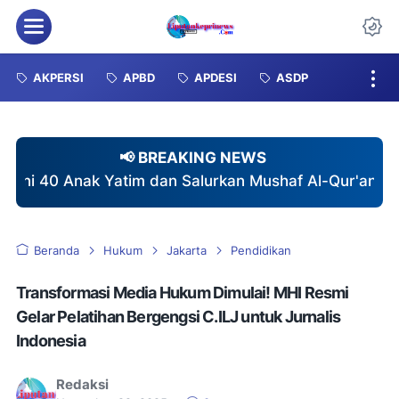
Menu
Da
AKPERSI
APBD
APDESI
ASDP
📢 BREAKING NEWS
m dan Salurkan Mushaf Al-Qur'an di Pebayuran
♦
Am
Beranda
Hukum
Jakarta
Pendidikan
Transformasi Media Hukum Dimulai! MHI Resmi
Gelar Pelatihan Bergengsi C.ILJ untuk Jurnalis
Indonesia
Redaksi