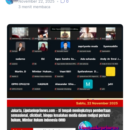
November 22, 2025
•
0
3
menit membaca