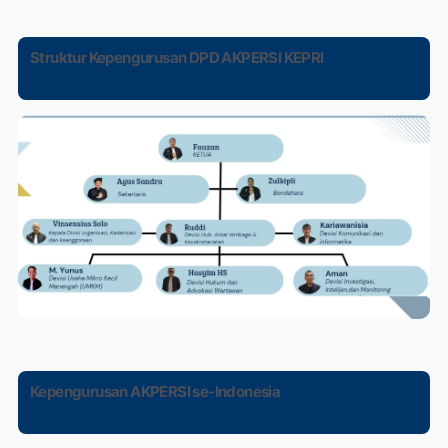
Struktur Kepengurusan DPD AKPERSI KEPRI
Kepengurusan AKPERSI se-Indonesia