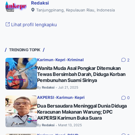
Redaksi
Tanjungpinang, Kepulauan Riau, Indonesia
Lihat profil lengkapku
TRENDING TOPIK
Karimun
•
Kepri
•
Kriminal
2
Wanita Muda Asal Pongkar Ditemukan
Tewas Bersimbah Darah, Diduga Korban
Pembunuhan Suami Sirinya
By
Redaksi
Juli 21, 2025
•
AKPERSI
•
Karimun
•
Kepri
0
Dua Bersaudara Meninggal Dunia Diduga
Keracunan Makanan Warung; DPC
AKPERSI Karimun Buka Suara
By
Redaksi
Maret 13, 2025
•