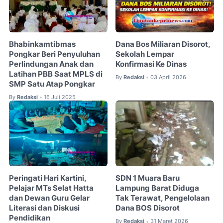
Bhabinkamtibmas
Dana Bos Miliaran Disorot,
Pongkar Beri Penyuluhan
Sekolah Lempar
Perlindungan Anak dan
Konfirmasi Ke Dinas
Latihan PBB Saat MPLS di
By
Redaksi
03 April 2026
•
SMP Satu Atap Pongkar
By
Redaksi
16 Juli 2025
•
Peringati Hari Kartini,
SDN 1 Muara Baru
Pelajar MTs Selat Hatta
Lampung Barat Diduga
dan Dewan Guru Gelar
Tak Terawat, Pengelolaan
Literasi dan Diskusi
Dana BOS Disorot
Pendidikan
By
Redaksi
31 Maret 2026
•