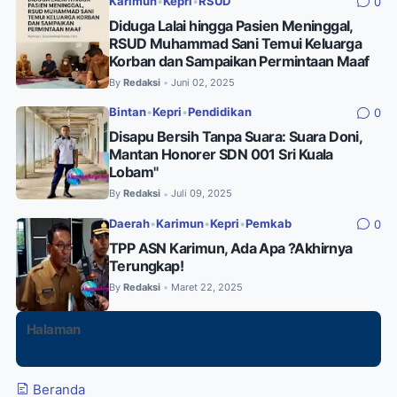
Karimun
•
Kepri
•
RSUD
0
Diduga Lalai hingga Pasien Meninggal,
RSUD Muhammad Sani Temui Keluarga
Korban dan Sampaikan Permintaan Maaf
By
Redaksi
Juni 02, 2025
•
Bintan
•
Kepri
•
Pendidikan
0
Disapu Bersih Tanpa Suara: Suara Doni,
Mantan Honorer SDN 001 Sri Kuala
Lobam"
By
Redaksi
Juli 09, 2025
•
Daerah
•
Karimun
•
Kepri
•
Pemkab
0
TPP ASN Karimun, Ada Apa ?Akhirnya
Terungkap!
By
Redaksi
Maret 22, 2025
•
Halaman
Beranda