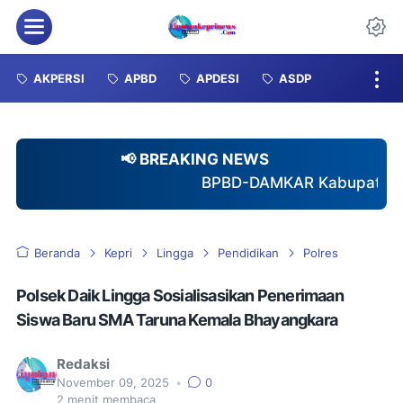
Menu
Da
AKPERSI
APBD
APDESI
ASDP
📢 BREAKING NEWS
BPBD-DAMKAR Kabupaten Karimun Gagas Pemben
Beranda
Kepri
Lingga
Pendidikan
Polres
Polsek Daik Lingga Sosialisasikan Penerimaan
Siswa Baru SMA Taruna Kemala Bhayangkara
Redaksi
November 09, 2025
•
0
2
menit membaca