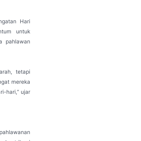
ngatan Hari
ntum untuk
ra pahlawan
rah, tetapi
ngat mereka
i-hari,”
ujar
pahlawanan