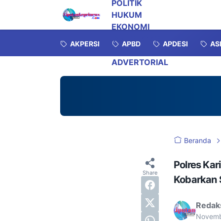
POLITIK
HUKUM
EKONOMI
INVESTIGASI
AKPERSI
APBD
APDESI
AS
OPINI
ADVERTORIAL
Beranda
Polres Kar
Kobarkan 
Redak
Novemb