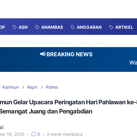
DP
ASN
ANAMBAS
ANGGARAN
ARTIKEL
📢 BREAKING NEWS
Warga Per
Karimun
Kepri
Polres
imun Gelar Upacara Peringatan Hari Pahlawan ke-
Semangat Juang dan Pengabdian
si
er 10, 2025
•
0
•
2
menit membaca