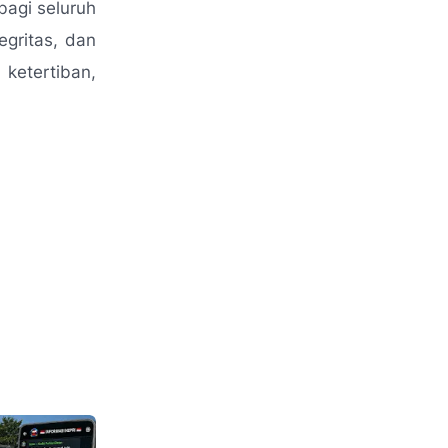
bagi seluruh
egritas, dan
ketertiban,