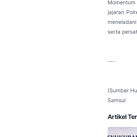
Momentum Ha
jajaran Pol
meneladani
serta persa
---
(Sumber Hu
Samsul
Artikel Ter