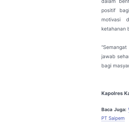
dalam bent
positif ba
motivasi 
ketahanan 
“Semangat 
jawab sehar
bagi masyar
Kapolres K
Baca Juga:
PT Saipem