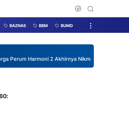
Dark Mode
BAZNAS
BBM
BUMD
um Harmoni 2 Akhirnya Nikmati Air Bersih, Pemdes
80: