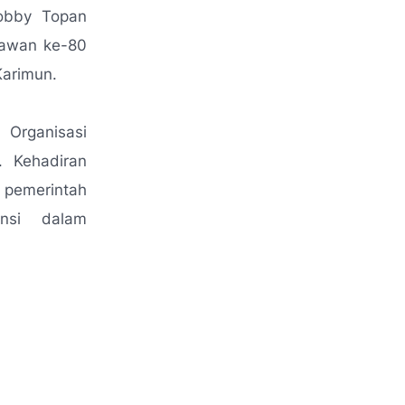
Robby Topan
lawan ke-80
Karimun.
 Organisasi
. Kehadiran
 pemerintah
ansi dalam