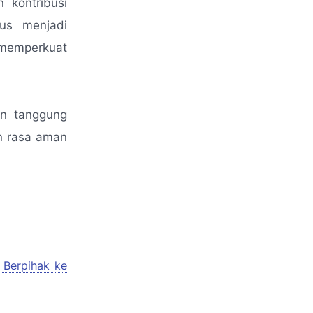
 kontribusi
rus menjadi
emperkuat
an tanggung
an rasa aman
 Berpihak ke