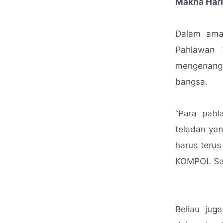
Makna Hari
Dalam aman
Pahlawan 
mengenang,
bangsa.
“
Para pahl
teladan ya
harus terus
KOMPOL Sal
Beliau ju