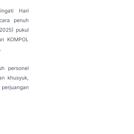
ngati Hari
cara penuh
2025) pukul
imun KOMPOL
.
uh personel
dan khusyuk,
perjuangan