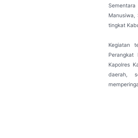
Sementara 
Manusiwa, 
tingkat Kab
Kegiatan t
Perangkat 
Kapolres K
daerah, s
memperinga