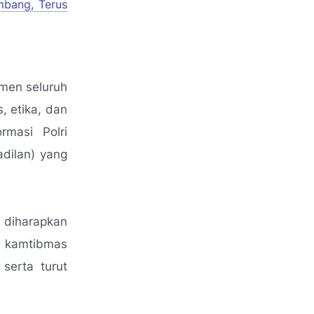
mbang, Terus
men seluruh
, etika, dan
rmasi Polri
adilan) yang
 diharapkan
i kamtibmas
serta turut