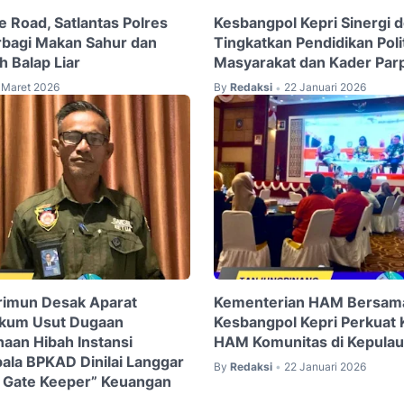
e Road, Satlantas Polres
Kesbangpol Kepri Sinergi
bagi Makan Sahur dan
Tingkatkan Pendidikan Poli
h Balap Liar
Masyarakat dan Kader Par
 Maret 2026
By
Redaksi
22 Januari 2026
•
rimun Desak Aparat
Kementerian HAM Bersam
kum Usut Dugaan
Kesbangpol Kepri Perkuat 
aan Hibah Instansi
HAM Komunitas di Kepulau
pala BPKAD Dinilai Langgar
By
Redaksi
22 Januari 2026
•
t Gate Keeper” Keuangan