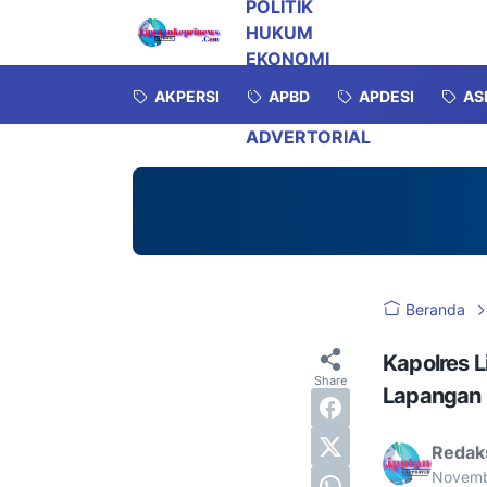
POLITIK
HUKUM
EKONOMI
INVESTIGASI
AKPERSI
APBD
APDESI
AS
OPINI
ADVERTORIAL
Beranda
Kapolres L
Lapangan
Redak
Novemb