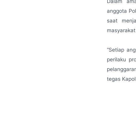
Dalam ama
anggota Pol
saat menj
masyarakat
“Setiap ang
perilaku pr
pelanggara
tegas Kapol