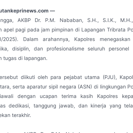
putankeprinews.com —
ingga, AKBP Dr. P.M. Nababan, S.H., S.I.K., M.H
 apel pagi pada jam pimpinan di Lapangan Tribrata Po
11/2025). Dalam arahannya, Kapolres menegaskan 
ika, disiplin, dan profesionalisme seluruh personel 
 tugas di lapangan.
ersebut diikuti oleh para pejabat utama (PJU), Kapol
tara, serta aparatur sipil negara (ASN) di lingkungan Po
iawali dengan ucapan terima kasih Kapolres kep
tas dedikasi, tanggung jawab, dan kinerja yang tela
kan terakhir.