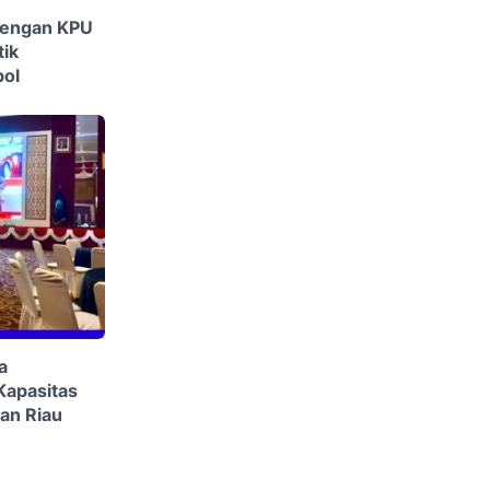
 dengan KPU
tik
pol
a
Kapasitas
an Riau