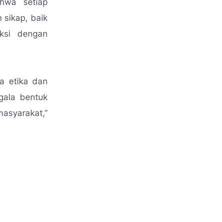
hwa setiap
 sikap, baik
ksi dengan
ga etika dan
egala bentuk
masyarakat
,”