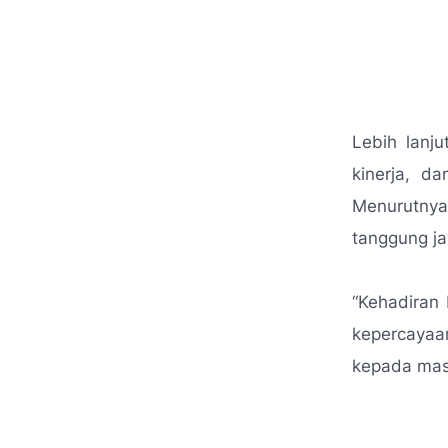
Lebih lanju
kinerja, d
Menurutnya
tanggung j
“Kehadiran
kepercayaan
kepada mas