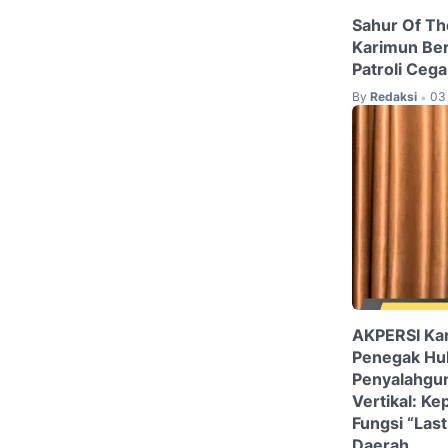
Sahur Of Th
Karimun Ber
Patroli Cega
By
Redaksi
03
•
AKPERSI Ka
Penegak Hu
Penyalahgun
Vertikal: Ke
Fungsi “Las
Daerah.