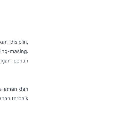
an disiplin,
ing-masing.
engan penuh
sa aman dan
anan terbaik