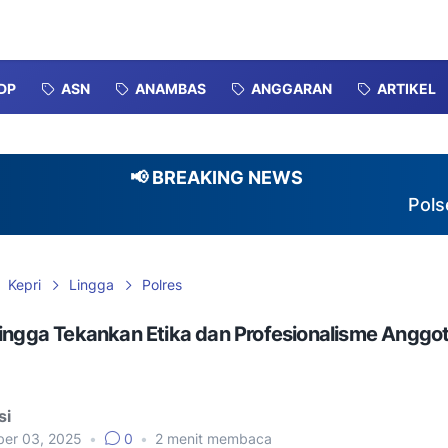
DP
ASN
ANAMBAS
ANGGARAN
ARTIKEL
📢 BREAKING NEWS
Polsek Sera
Kepri
Lingga
Polres
ingga Tekankan Etika dan Profesionalisme Anggota
si
er 03, 2025
•
0
•
2
menit membaca