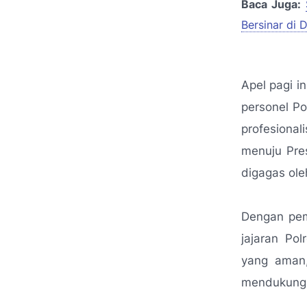
Baca Juga:
Bersinar di
Apel pagi 
personel Pol
profesiona
menuju Pres
digagas oleh
Dengan pem
jajaran Po
yang aman,
mendukung s