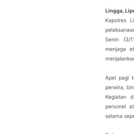
Lingga, Li
Kapolres L
pelaksanaan
Senin (3/
menjaga et
menjalankan
Apel pagi t
perwira, bin
Kegiatan d
personel a
selama sepe