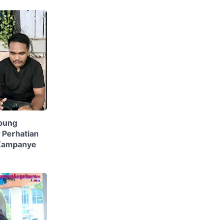
bung
 Perhatian
i Kampanye