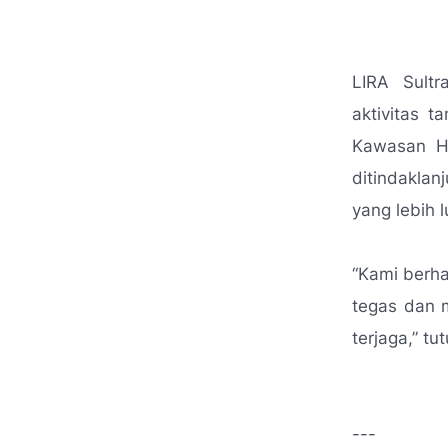
LIRA Sult
aktivitas 
Kawasan Hu
ditindaklan
yang lebih l
“Kami berha
tegas dan 
terjaga
,” tu
---