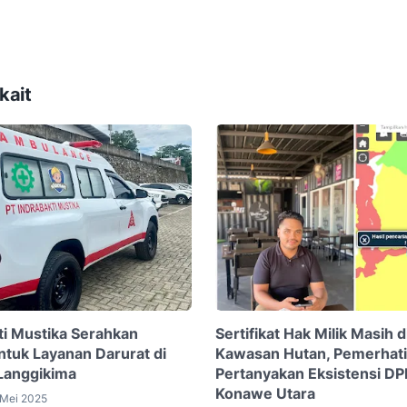
kait
ti Mustika Serahkan
Sertifikat Hak Milik Masih d
tuk Layanan Darurat di
Kawasan Hutan, Pemerhati
Langgikima
Pertanyakan Eksistensi DPR
Konawe Utara
 Mei 2025