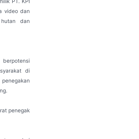
ilik PT. KPI
pa video dan
 hutan dan
 berpotensi
syarakat di
n penegakan
ng.
arat penegak