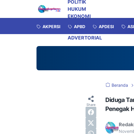
POLITIK
HUKUM
EKONOMI
INVESTIGASI
AKPERSI
APBD
APDESI
AS
OPINI
ADVERTORIAL
Beranda
Diduga Tam
Penegak H
Redak
Novemb