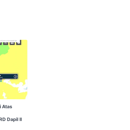
i Atas
D Dapil II