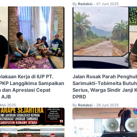
By
Redaksi
01 Juni 2025
•
lakaan Kerja di IUP PT.
Jalan Rusak Parah Penghu
KP Langgikima Sampaikan
Sarimukti-Tobimeita Butuh
n dan Apresiasi Cepat
Serius, Warga Sindir Janj
. AJB
DPRD
 Mei 2025
By
Redaksi
29 Juni 2025
•