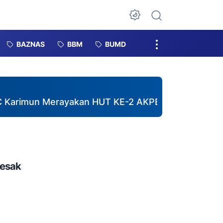
Dark Mode
BAZNAS
BBM
BUMD
n Merayakan HUT KE-2 AKPERSI, Wujudkan Jurnalis P
Desak