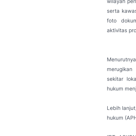
wilayah per
serta kawas
foto doku
aktivitas pr
Menurutnya
merugikan 
sekitar lo
hukum menj
Lebih lanju
hukum (APH)