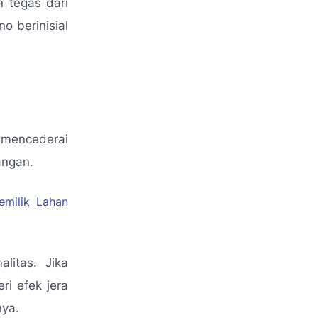
 tegas dari
 berinisial
.
 mencederai
angan.
emilik Lahan
litas. Jika
i efek jera
nya.