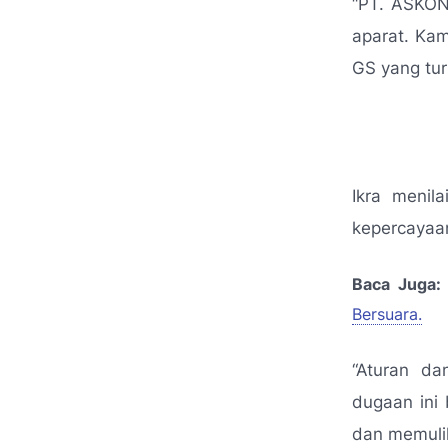
“PT. ASKON
aparat. Ka
GS yang tur
Ikra menil
kepercayaa
Baca Juga:
Bersuara.
“Aturan da
dugaan ini
dan memuli