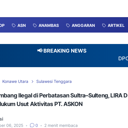
DP
ASN
ANAMBAS
ANGGARAN
ARTIKEL
📢 BREAKING NEWS
DPC Karimu
Konawe Utara
Sulawesi Tenggara
bang Ilegal di Perbatasan Sultra–Sulteng, LIRA 
ukum Usut Aktivitas PT. ASKON
si
er 06, 2025
•
0
•
2
menit membaca