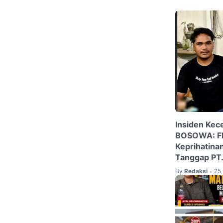
Insiden Kece
BOSOWA: FP
Keprihatina
Tanggap PT
By
Redaksi
25
•