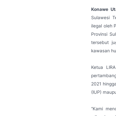
Konawe Ut
Sulawesi T
ilegal oleh
Provinsi Su
tersebut j
kawasan hut
Ketua LIRA
pertambang
2021 hingga
(IUP) maupu
“Kami mend