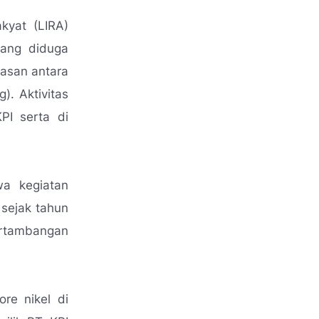
kyat (LIRA)
yang diduga
tasan antara
). Aktivitas
PI serta di
wa kegiatan
sejak tahun
pertambangan
re nikel di