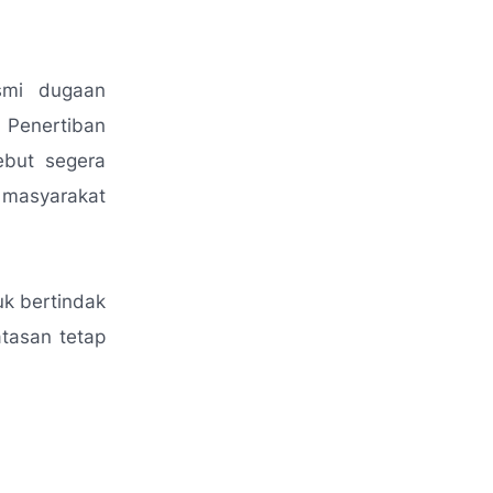
smi dugaan
 Penertiban
ebut segera
n masyarakat
uk bertindak
tasan tetap