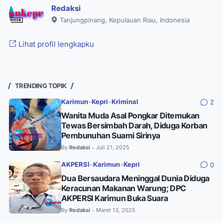
Redaksi
Tanjungpinang, Kepulauan Riau, Indonesia
Lihat profil lengkapku
TRENDING TOPIK
Karimun
•
Kepri
•
Kriminal
2
Wanita Muda Asal Pongkar Ditemukan
Tewas Bersimbah Darah, Diduga Korban
Pembunuhan Suami Sirinya
By
Redaksi
Juli 21, 2025
•
AKPERSI
•
Karimun
•
Kepri
0
Dua Bersaudara Meninggal Dunia Diduga
Keracunan Makanan Warung; DPC
AKPERSI Karimun Buka Suara
By
Redaksi
Maret 13, 2025
•