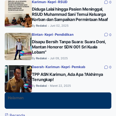
Karimun
•
Kepri
•
RSUD
0
Diduga Lalai hingga Pasien Meninggal,
RSUD Muhammad Sani Temui Keluarga
Korban dan Sampaikan Permintaan Maaf
By
Redaksi
Juni 02, 2025
•
Bintan
•
Kepri
•
Pendidikan
0
Disapu Bersih Tanpa Suara: Suara Doni,
Mantan Honorer SDN 001 Sri Kuala
Lobam"
By
Redaksi
Juli 09, 2025
•
Daerah
•
Karimun
•
Kepri
•
Pemkab
0
TPP ASN Karimun, Ada Apa ?Akhirnya
Terungkap!
By
Redaksi
Maret 22, 2025
•
Halaman
Beranda