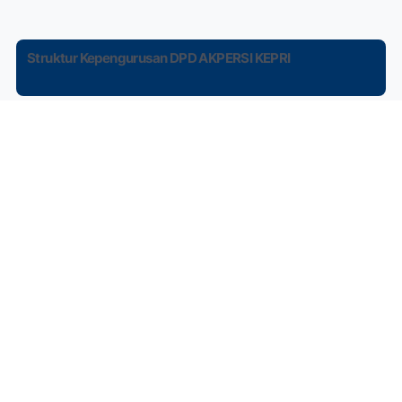
Struktur Kepengurusan DPD AKPERSI KEPRI
Kepengurusan AKPERSI se-Indonesia