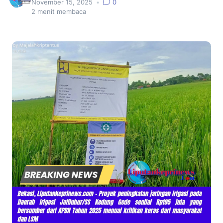
November 15, 2025
•
0
2
menit membaca