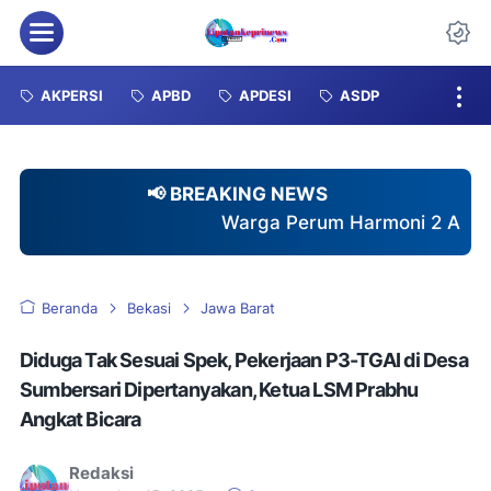
Menu
Da
AKPERSI
APBD
APDESI
ASDP
📢 BREAKING NEWS
Warga Perum Harmoni 2 Akhirnya Nikmati Air Be
Beranda
Bekasi
Jawa Barat
Diduga Tak Sesuai Spek, Pekerjaan P3-TGAI di Desa
Sumbersari Dipertanyakan, Ketua LSM Prabhu
Angkat Bicara
Redaksi