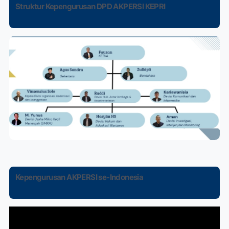
Struktur Kepengurusan DPD AKPERSI KEPRI
Kepengurusan AKPERSI se-Indonesia