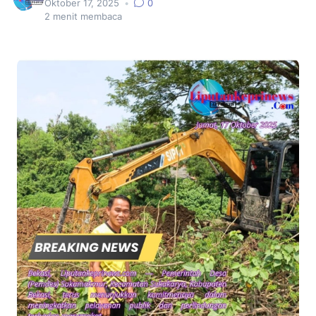
Oktober 17, 2025
•
0
2
menit membaca