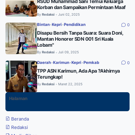
RSUD Muhammad Sani Temui Keluarga
Korban dan Sampaikan Permintaan Maaf
By
Redaksi
Juni 02, 2025
•
Bintan
•
Kepri
•
Pendidikan
0
Disapu Bersih Tanpa Suara: Suara Doni,
Mantan Honorer SDN 001 Sri Kuala
Lobam"
By
Redaksi
Juli 09, 2025
•
Daerah
•
Karimun
•
Kepri
•
Pemkab
0
TPP ASN Karimun, Ada Apa ?Akhirnya
Terungkap!
By
Redaksi
Maret 22, 2025
•
Halaman
Beranda
Redaksi