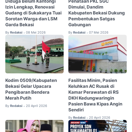
Diduga Belum Kantongi
Penataan PKL SGC
Izin Lengkap, Renovasi
Dimulai, Dandim
Gudang di Sukakarya Tuai
Kabupaten Bekasi Dukung
Sorotan Warga dan LSM
Pembentukan Satgas
Garda Bekasi
Gabungan
By
Redaksi
08 Mei 2026
By
Redaksi
07 Mei 2026
•
•
Kodim 0509/Kabupaten
Fasilitas Minim, Pasien
Bekasi Gelar Upacara
Keluhkan AC Rusak di
Pengibaran Bendera
Kamar Perawatan di RS
Merah Putih
DKH Kedungwaringin
Pasien Bawa Kipas Angin
By
Redaksi
20 April 2026
•
Sendiri
By
Redaksi
20 April 2026
•