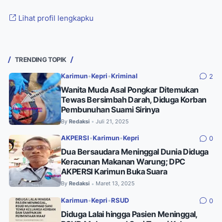
Lihat profil lengkapku
TRENDING TOPIK
Karimun
•
Kepri
•
Kriminal
2
Wanita Muda Asal Pongkar Ditemukan
Tewas Bersimbah Darah, Diduga Korban
Pembunuhan Suami Sirinya
By
Redaksi
Juli 21, 2025
•
AKPERSI
•
Karimun
•
Kepri
0
Dua Bersaudara Meninggal Dunia Diduga
Keracunan Makanan Warung; DPC
AKPERSI Karimun Buka Suara
By
Redaksi
Maret 13, 2025
•
Karimun
•
Kepri
•
RSUD
0
Diduga Lalai hingga Pasien Meninggal,