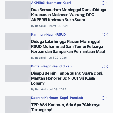
AKPERSI
•
Karimun
•
Kepri
0
Dua Bersaudara Meninggal Dunia Diduga
Keracunan Makanan Warung; DPC
AKPERSI Karimun Buka Suara
By
Redaksi
Maret 13, 2025
•
Karimun
•
Kepri
•
RSUD
0
Diduga Lalai hingga Pasien Meninggal,
RSUD Muhammad Sani Temui Keluarga
Korban dan Sampaikan Permintaan Maaf
By
Redaksi
Juni 02, 2025
•
Bintan
•
Kepri
•
Pendidikan
0
Disapu Bersih Tanpa Suara: Suara Doni,
Mantan Honorer SDN 001 Sri Kuala
Lobam"
By
Redaksi
Juli 09, 2025
•
Daerah
•
Karimun
•
Kepri
•
Pemkab
0
TPP ASN Karimun, Ada Apa ?Akhirnya
Terungkap!