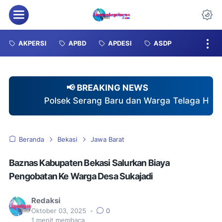
Menu
Da
AKPERSI
APBD
APDESI
ASDP
📢 BREAKING NEWS
 Serang Baru dan Warga Telaga Harmoni Gotong Royo
Beranda
Bekasi
Jawa Barat
Baznas Kabupaten Bekasi Salurkan Biaya
Pengobatan Ke Warga Desa Sukajadi
Redaksi
Oktober 03, 2025
•
0
1
menit membaca