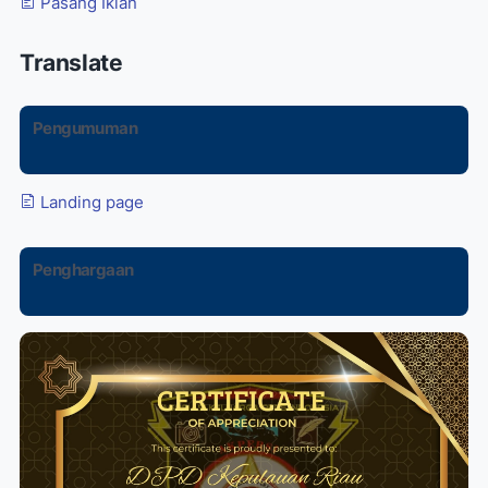
Pasang Iklan
Translate
Pengumuman
Landing page
Penghargaan