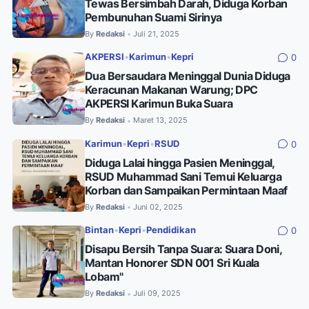
Tewas Bersimbah Darah, Diduga Korban
Pembunuhan Suami Sirinya
By
Redaksi
Juli 21, 2025
•
AKPERSI
•
Karimun
•
Kepri
0
Dua Bersaudara Meninggal Dunia Diduga
Keracunan Makanan Warung; DPC
AKPERSI Karimun Buka Suara
By
Redaksi
Maret 13, 2025
•
Karimun
•
Kepri
•
RSUD
0
Diduga Lalai hingga Pasien Meninggal,
RSUD Muhammad Sani Temui Keluarga
Korban dan Sampaikan Permintaan Maaf
By
Redaksi
Juni 02, 2025
•
Bintan
•
Kepri
•
Pendidikan
0
Disapu Bersih Tanpa Suara: Suara Doni,
Mantan Honorer SDN 001 Sri Kuala
Lobam"
By
Redaksi
Juli 09, 2025
•