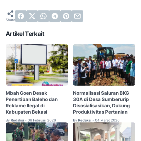
Artikel Terkait
Mbah Goen Desak
Normalisasi Saluran BKG
Penertiban Baleho dan
30A di Desa Sumberurip
Reklame Ilegal di
Disosialisasikan, Dukung
Kabupaten Bekasi
Produktivitas Pertanian
By
Redaksi
06 Februari 2026
By
Redaksi
04 Maret 2026
•
•