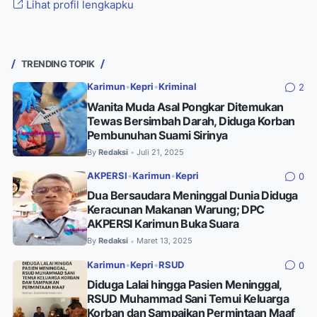
Lihat profil lengkapku
TRENDING TOPIK
Karimun
•
Kepri
•
Kriminal
2
Wanita Muda Asal Pongkar Ditemukan
Tewas Bersimbah Darah, Diduga Korban
Pembunuhan Suami Sirinya
By
Redaksi
Juli 21, 2025
•
AKPERSI
•
Karimun
•
Kepri
0
Dua Bersaudara Meninggal Dunia Diduga
Keracunan Makanan Warung; DPC
AKPERSI Karimun Buka Suara
By
Redaksi
Maret 13, 2025
•
Karimun
•
Kepri
•
RSUD
0
Diduga Lalai hingga Pasien Meninggal,
RSUD Muhammad Sani Temui Keluarga
Korban dan Sampaikan Permintaan Maaf