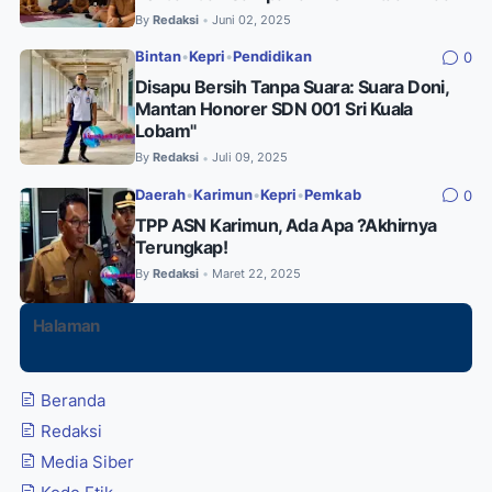
By
Redaksi
Juni 02, 2025
•
Bintan
•
Kepri
•
Pendidikan
0
Disapu Bersih Tanpa Suara: Suara Doni,
Mantan Honorer SDN 001 Sri Kuala
Lobam"
By
Redaksi
Juli 09, 2025
•
Daerah
•
Karimun
•
Kepri
•
Pemkab
0
TPP ASN Karimun, Ada Apa ?Akhirnya
Terungkap!
By
Redaksi
Maret 22, 2025
•
Halaman
Beranda
Redaksi
Media Siber