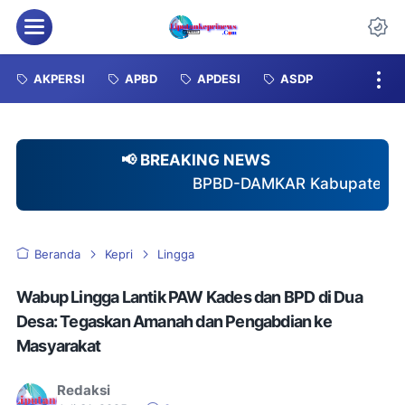
Menu
Da
AKPERSI
APBD
APDESI
ASDP
📢 BREAKING NEWS
BPBD-DAMKAR Kabupaten Karimun Gagas Pemben
Beranda
Kepri
Lingga
Wabup Lingga Lantik PAW Kades dan BPD di Dua
Desa: Tegaskan Amanah dan Pengabdian ke
Masyarakat
Redaksi