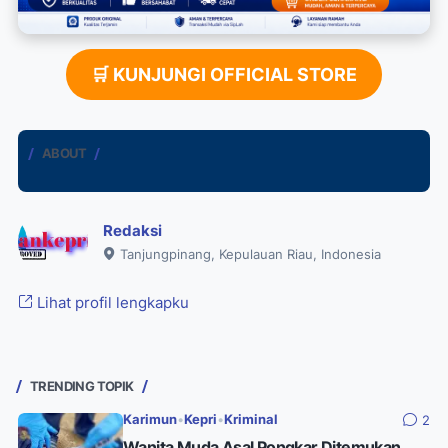
🛒 KUNJUNGI OFFICIAL STORE
ABOUT
Redaksi
Tanjungpinang, Kepulauan Riau, Indonesia
Lihat profil lengkapku
TRENDING TOPIK
Karimun
•
Kepri
•
Kriminal
2
Wanita Muda Asal Pongkar Ditemukan