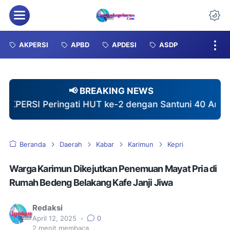
Menu
Da
AKPERSI
APBD
APDESI
ASDP
📢 BREAKING NEWS
ngati HUT ke-2 dengan Santuni 40 Anak Yatim dan Sal
Beranda
Daerah
Kabar
Karimun
Kepri
Warga Karimun Dikejutkan Penemuan Mayat Pria di
Rumah Bedeng Belakang Kafe Janji Jiwa
Redaksi
April 12, 2025
•
0
2
menit membaca