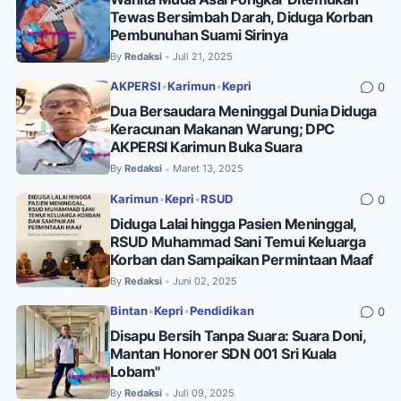
Tewas Bersimbah Darah, Diduga Korban
Pembunuhan Suami Sirinya
By
Redaksi
Juli 21, 2025
•
AKPERSI
•
Karimun
•
Kepri
0
Dua Bersaudara Meninggal Dunia Diduga
Keracunan Makanan Warung; DPC
AKPERSI Karimun Buka Suara
By
Redaksi
Maret 13, 2025
•
Karimun
•
Kepri
•
RSUD
0
Diduga Lalai hingga Pasien Meninggal,
RSUD Muhammad Sani Temui Keluarga
Korban dan Sampaikan Permintaan Maaf
By
Redaksi
Juni 02, 2025
•
Bintan
•
Kepri
•
Pendidikan
0
Disapu Bersih Tanpa Suara: Suara Doni,
Mantan Honorer SDN 001 Sri Kuala
Lobam"
By
Redaksi
Juli 09, 2025
•