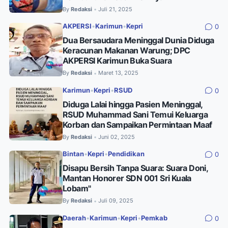
By
Redaksi
Juli 21, 2025
•
AKPERSI
•
Karimun
•
Kepri
0
Dua Bersaudara Meninggal Dunia Diduga
Keracunan Makanan Warung; DPC
AKPERSI Karimun Buka Suara
By
Redaksi
Maret 13, 2025
•
Karimun
•
Kepri
•
RSUD
0
Diduga Lalai hingga Pasien Meninggal,
RSUD Muhammad Sani Temui Keluarga
Korban dan Sampaikan Permintaan Maaf
By
Redaksi
Juni 02, 2025
•
Bintan
•
Kepri
•
Pendidikan
0
Disapu Bersih Tanpa Suara: Suara Doni,
Mantan Honorer SDN 001 Sri Kuala
Lobam"
By
Redaksi
Juli 09, 2025
•
Daerah
•
Karimun
•
Kepri
•
Pemkab
0