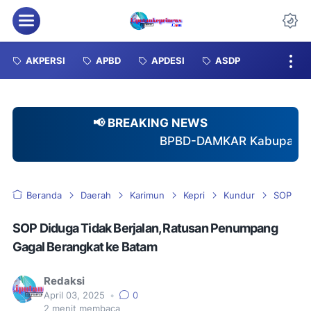
Menu
Da
AKPERSI
APBD
APDESI
ASDP
📢 BREAKING NEWS
BPBD-DAMKAR Kabupaten Karimun Gagas Pemb
Beranda
Daerah
Karimun
Kepri
Kundur
SOP
SOP Diduga Tidak Berjalan, Ratusan Penumpang
Gagal Berangkat ke Batam
Redaksi
April 03, 2025
•
0
2
menit membaca