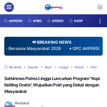
Menu
Da
AKPERSI
APBD
APDESI
ASDP
📢 BREAKING NEWS
asyarakat 2026
♦
DPC AKPERSI Kabupaten Karimun 
Beranda
Daerah
Kepri
Lingga
Polres
Polri
Satbinmas Polres Lingga Luncurkan Program "Kopi
Keliling Gratis", Wujudkan Polri yang Dekat dengan
Masyarakat
Redaksi