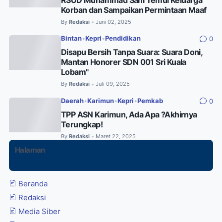
Korban dan Sampaikan Permintaan Maaf
By
Redaksi
Juni 02, 2025
•
Bintan
•
Kepri
•
Pendidikan
0
Disapu Bersih Tanpa Suara: Suara Doni,
Mantan Honorer SDN 001 Sri Kuala
Lobam"
By
Redaksi
Juli 09, 2025
•
Daerah
•
Karimun
•
Kepri
•
Pemkab
0
TPP ASN Karimun, Ada Apa ?Akhirnya
Terungkap!
By
Redaksi
Maret 22, 2025
•
Halaman
Beranda
Redaksi
Media Siber