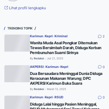
Lihat profil lengkapku
TRENDING TOPIK
Karimun
•
Kepri
•
Kriminal
2
Wanita Muda Asal Pongkar Ditemukan
Tewas Bersimbah Darah, Diduga Korban
Pembunuhan Suami Sirinya
By
Redaksi
Juli 21, 2025
•
AKPERSI
•
Karimun
•
Kepri
0
Dua Bersaudara Meninggal Dunia Diduga
Keracunan Makanan Warung; DPC
AKPERSI Karimun Buka Suara
By
Redaksi
Maret 13, 2025
•
Karimun
•
Kepri
•
RSUD
0
Diduga Lalai hingga Pasien Meninggal,
RSUD Muhammad Sani Temui Keluarga