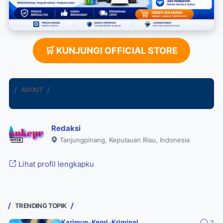
🛒 KUNJUNGI OFFICIAL STORE
ABOUT
Redaksi
Tanjungpinang, Kepulauan Riau, Indonesia
Lihat profil lengkapku
TRENDING TOPIK
Karimun
•
Kepri
•
Kriminal
2