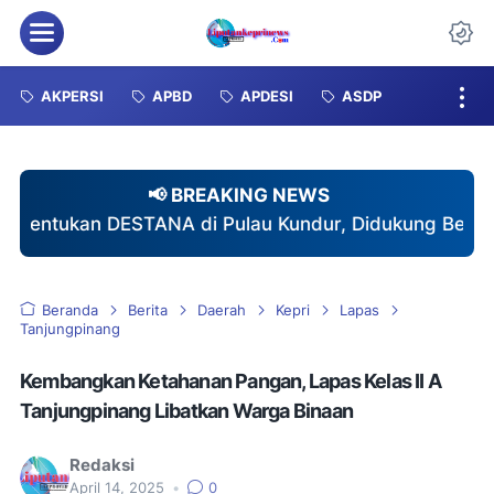
Menu
Da
AKPERSI
APBD
APDESI
ASDP
📢 BREAKING NEWS
di Pulau Kundur, Didukung Berbagai Organisasi Mas
Beranda
Berita
Daerah
Kepri
Lapas
Tanjungpinang
Kembangkan Ketahanan Pangan, Lapas Kelas II A
Tanjungpinang Libatkan Warga Binaan
Redaksi
April 14, 2025
•
0