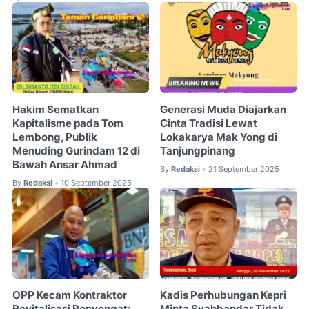
Hakim Sematkan
Generasi Muda Diajarkan
Kapitalisme pada Tom
Cinta Tradisi Lewat
Lembong, Publik
Lokakarya Mak Yong di
Menuding Gurindam 12 di
Tanjungpinang
Bawah Ansar Ahmad
By
Redaksi
21 September 2025
•
By
Redaksi
10 September 2025
•
OPP Kecam Kontraktor
Kadis Perhubungan Kepri
Revitalisasi Penyengat:
Minta Syahbandar Tidak