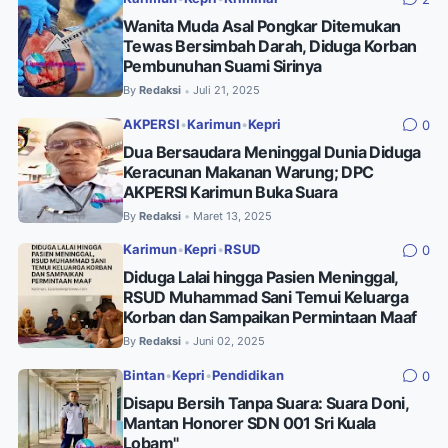
Wanita Muda Asal Pongkar Ditemukan
Tewas Bersimbah Darah, Diduga Korban
Pembunuhan Suami Sirinya
By
Redaksi
Juli 21, 2025
•
AKPERSI
•
Karimun
•
Kepri
0
Dua Bersaudara Meninggal Dunia Diduga
Keracunan Makanan Warung; DPC
AKPERSI Karimun Buka Suara
By
Redaksi
Maret 13, 2025
•
Karimun
•
Kepri
•
RSUD
0
Diduga Lalai hingga Pasien Meninggal,
RSUD Muhammad Sani Temui Keluarga
Korban dan Sampaikan Permintaan Maaf
By
Redaksi
Juni 02, 2025
•
Bintan
•
Kepri
•
Pendidikan
0
Disapu Bersih Tanpa Suara: Suara Doni,
Mantan Honorer SDN 001 Sri Kuala
Lobam"