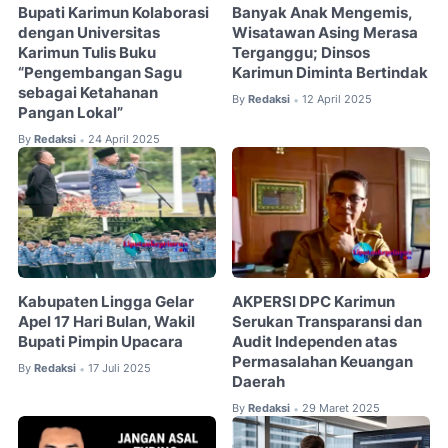
Bupati Karimun Kolaborasi
Banyak Anak Mengemis,
dengan Universitas
Wisatawan Asing Merasa
Karimun Tulis Buku
Terganggu; Dinsos
“Pengembangan Sagu
Karimun Diminta Bertindak
sebagai Ketahanan
By
Redaksi
12 April 2025
•
Pangan Lokal”
By
Redaksi
24 April 2025
•
Kabupaten Lingga Gelar
AKPERSI DPC Karimun
Apel 17 Hari Bulan, Wakil
Serukan Transparansi dan
Bupati Pimpin Upacara
Audit Independen atas
Permasalahan Keuangan
By
Redaksi
17 Juli 2025
•
Daerah
By
Redaksi
29 Maret 2025
•