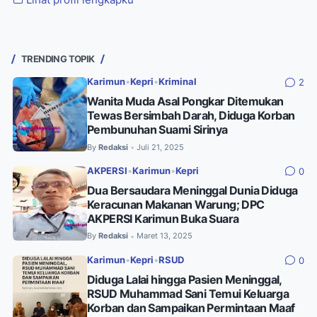
TRENDING TOPIK
Karimun
•
Kepri
•
Kriminal
2
Wanita Muda Asal Pongkar Ditemukan
Tewas Bersimbah Darah, Diduga Korban
Pembunuhan Suami Sirinya
By
Redaksi
Juli 21, 2025
•
AKPERSI
•
Karimun
•
Kepri
0
Dua Bersaudara Meninggal Dunia Diduga
Keracunan Makanan Warung; DPC
AKPERSI Karimun Buka Suara
By
Redaksi
Maret 13, 2025
•
Karimun
•
Kepri
•
RSUD
0
Diduga Lalai hingga Pasien Meninggal,
RSUD Muhammad Sani Temui Keluarga
Korban dan Sampaikan Permintaan Maaf