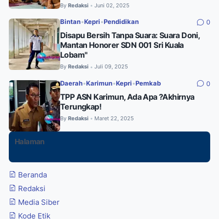
By
Redaksi
Juni 02, 2025
•
Bintan
•
Kepri
•
Pendidikan
0
Disapu Bersih Tanpa Suara: Suara Doni,
Mantan Honorer SDN 001 Sri Kuala
Lobam"
By
Redaksi
Juli 09, 2025
•
Daerah
•
Karimun
•
Kepri
•
Pemkab
0
TPP ASN Karimun, Ada Apa ?Akhirnya
Terungkap!
By
Redaksi
Maret 22, 2025
•
Halaman
Beranda
Redaksi
Media Siber
Kode Etik