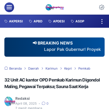
Menu
Da
AKPERSI
APBD
APDESI
ASDP
📢 BREAKING NEWS
Lapor Pak Gubernur! Proyek Jalan Provinsi di Su
Beranda
Daerah
Karimun
Kepri
Pemkab
32 Unit AC kantor OPD Pemkab Karimun Digondol
Maling, Pegawai Terpaksa; Sauna Saat Kerja
Redaksi
April 08, 2025
•
0
2
menit membaca