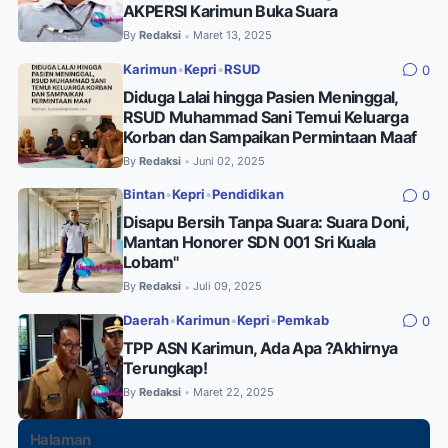
AKPERSI Karimun Buka Suara
By
Redaksi
Maret 13, 2025
•
Karimun
•
Kepri
•
RSUD
0
Diduga Lalai hingga Pasien Meninggal,
RSUD Muhammad Sani Temui Keluarga
Korban dan Sampaikan Permintaan Maaf
By
Redaksi
Juni 02, 2025
•
Bintan
•
Kepri
•
Pendidikan
0
Disapu Bersih Tanpa Suara: Suara Doni,
Mantan Honorer SDN 001 Sri Kuala
Lobam"
By
Redaksi
Juli 09, 2025
•
Daerah
•
Karimun
•
Kepri
•
Pemkab
0
TPP ASN Karimun, Ada Apa ?Akhirnya
Terungkap!
By
Redaksi
Maret 22, 2025
•
Halaman