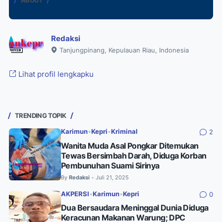
ABOUT
Redaksi
Tanjungpinang, Kepulauan Riau, Indonesia
Lihat profil lengkapku
TRENDING TOPIK
Karimun
•
Kepri
•
Kriminal
2
Wanita Muda Asal Pongkar Ditemukan
Tewas Bersimbah Darah, Diduga Korban
Pembunuhan Suami Sirinya
By
Redaksi
Juli 21, 2025
•
AKPERSI
•
Karimun
•
Kepri
0
Dua Bersaudara Meninggal Dunia Diduga
Keracunan Makanan Warung; DPC