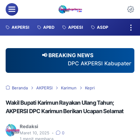
Menu
Da
AKPERSI
APBD
APDESI
ASDP
📢 BREAKING NEWS
DPC AKPERSI Kabupaten Karimun Resmi Terima
Beranda
AKPERSI
Karimun
Kepri
Wakil Bupati Karimun Rayakan Ulang Tahun;
AKPERSI DPC Karimun Berikan Ucapan Selamat
Redaksi
Maret 10, 2025
•
0
1
menit membaca