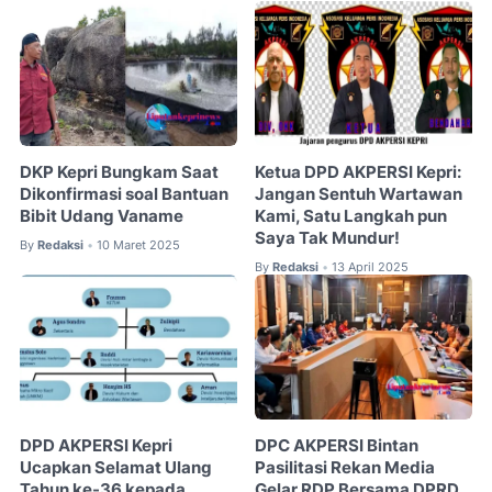
DKP Kepri Bungkam Saat
Ketua DPD AKPERSI Kepri:
Dikonfirmasi soal Bantuan
Jangan Sentuh Wartawan
Bibit Udang Vaname
Kami, Satu Langkah pun
Saya Tak Mundur!
By
Redaksi
10 Maret 2025
•
By
Redaksi
13 April 2025
•
DPD AKPERSI Kepri
DPC AKPERSI Bintan
Ucapkan Selamat Ulang
Pasilitasi Rekan Media
Tahun ke-36 kepada
Gelar RDP Bersama DPRD,