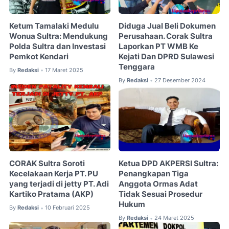
Ketum Tamalaki Medulu
Diduga Jual Beli Dokumen
Wonua Sultra: Mendukung
Perusahaan. Corak Sultra
Polda Sultra dan Investasi
Laporkan PT WMB Ke
Pemkot Kendari
Kejati Dan DPRD Sulawesi
Tenggara
By
Redaksi
17 Maret 2025
•
By
Redaksi
27 Desember 2024
•
CORAK Sultra Soroti
Ketua DPD AKPERSI Sultra:
Kecelakaan Kerja PT. PU
Penangkapan Tiga
yang terjadi di jetty PT. Adi
Anggota Ormas Adat
Kartiko Pratama (AKP)
Tidak Sesuai Prosedur
Hukum
By
Redaksi
10 Februari 2025
•
By
Redaksi
24 Maret 2025
•