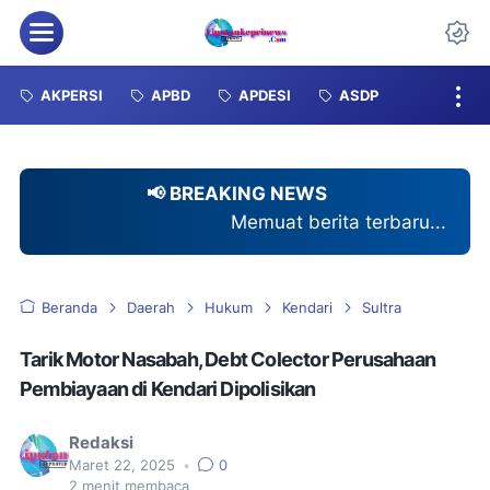
Menu
Da
AKPERSI
APBD
APDESI
ASDP
📢 BREAKING NEWS
Memuat berita terbaru...
Beranda
Daerah
Hukum
Kendari
Sultra
Tarik Motor Nasabah, Debt Colector Perusahaan
Pembiayaan di Kendari Dipolisikan
Redaksi
Maret 22, 2025
•
0
2
menit membaca