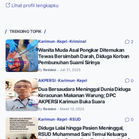
Lihat profil lengkapku
TRENDING TOPIK
Karimun
•
Kepri
•
Kriminal
2
Wanita Muda Asal Pongkar Ditemukan
Tewas Bersimbah Darah, Diduga Korban
Pembunuhan Suami Sirinya
By
Redaksi
Juli 21, 2025
•
AKPERSI
•
Karimun
•
Kepri
0
Dua Bersaudara Meninggal Dunia Diduga
Keracunan Makanan Warung; DPC
AKPERSI Karimun Buka Suara
By
Redaksi
Maret 13, 2025
•
Karimun
•
Kepri
•
RSUD
0
Diduga Lalai hingga Pasien Meninggal,
RSUD Muhammad Sani Temui Keluarga