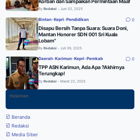
Korban dan Sampaikan Permintaan Maaf
By
Redaksi
Juni 02, 2025
•
Bintan
•
Kepri
•
Pendidikan
0
Disapu Bersih Tanpa Suara: Suara Doni,
Mantan Honorer SDN 001 Sri Kuala
Lobam"
By
Redaksi
Juli 09, 2025
•
Daerah
•
Karimun
•
Kepri
•
Pemkab
0
TPP ASN Karimun, Ada Apa ?Akhirnya
Terungkap!
By
Redaksi
Maret 22, 2025
•
Halaman
Beranda
Redaksi
Media Siber