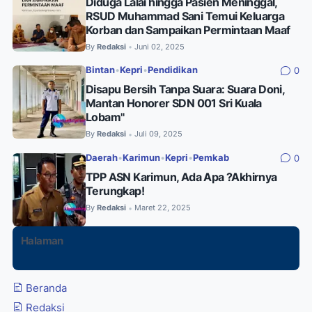
Diduga Lalai hingga Pasien Meninggal,
RSUD Muhammad Sani Temui Keluarga
Korban dan Sampaikan Permintaan Maaf
By
Redaksi
Juni 02, 2025
•
Bintan
•
Kepri
•
Pendidikan
0
Disapu Bersih Tanpa Suara: Suara Doni,
Mantan Honorer SDN 001 Sri Kuala
Lobam"
By
Redaksi
Juli 09, 2025
•
Daerah
•
Karimun
•
Kepri
•
Pemkab
0
TPP ASN Karimun, Ada Apa ?Akhirnya
Terungkap!
By
Redaksi
Maret 22, 2025
•
Halaman
Beranda
Redaksi