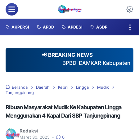
Menu
Da
AKPERSI
APBD
APDESI
ASDP
📢 BREAKING NEWS
BPBD-DAMKAR Kabupaten Karimun Gagas Pembent
Beranda
Daerah
Kepri
Lingga
Mudik
Tanjungpinang
Ribuan Masyarakat Mudik Ke Kabupaten Lingga
Menggunakan 4 Kapal Dari SBP Tanjungpinang
Redaksi
Maret 30, 2025
•
0