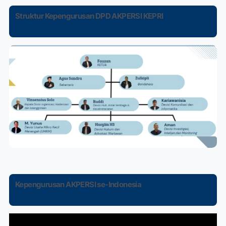
Struktur Kepengurusan DPD AKPERSI KEPRI
Kepengurusan AKPERSI se-Indonesia