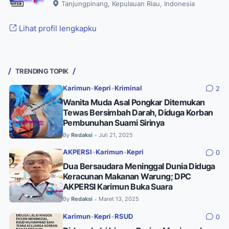
Tanjungpinang, Kepulauan Riau, Indonesia
Lihat profil lengkapku
TRENDING TOPIK
Karimun
•
Kepri
•
Kriminal
2
Wanita Muda Asal Pongkar Ditemukan
Tewas Bersimbah Darah, Diduga Korban
Pembunuhan Suami Sirinya
By
Redaksi
Juli 21, 2025
•
AKPERSI
•
Karimun
•
Kepri
0
Dua Bersaudara Meninggal Dunia Diduga
Keracunan Makanan Warung; DPC
AKPERSI Karimun Buka Suara
By
Redaksi
Maret 13, 2025
•
Karimun
•
Kepri
•
RSUD
0