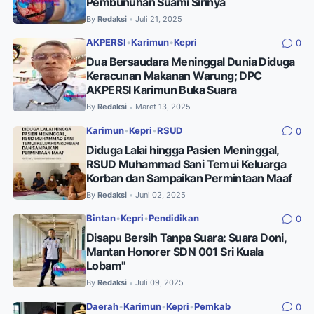
Pembunuhan Suami Sirinya
By
Redaksi
Juli 21, 2025
•
AKPERSI
•
Karimun
•
Kepri
0
Dua Bersaudara Meninggal Dunia Diduga
Keracunan Makanan Warung; DPC
AKPERSI Karimun Buka Suara
By
Redaksi
Maret 13, 2025
•
Karimun
•
Kepri
•
RSUD
0
Diduga Lalai hingga Pasien Meninggal,
RSUD Muhammad Sani Temui Keluarga
Korban dan Sampaikan Permintaan Maaf
By
Redaksi
Juni 02, 2025
•
Bintan
•
Kepri
•
Pendidikan
0
Disapu Bersih Tanpa Suara: Suara Doni,
Mantan Honorer SDN 001 Sri Kuala
Lobam"
By
Redaksi
Juli 09, 2025
•
Daerah
•
Karimun
•
Kepri
•
Pemkab
0