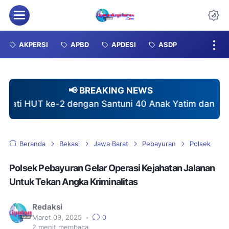
Menu
Da
AKPERSI
APBD
APDESI
ASDP
📢 BREAKING NEWS
AKPERSI Pering
Beranda
Bekasi
Jawa Barat
Pebayuran
Polsek
Polsek Pebayuran Gelar Operasi Kejahatan Jalanan
Untuk Tekan Angka Kriminalitas
Redaksi
Maret 09, 2025
•
0
2
menit membaca