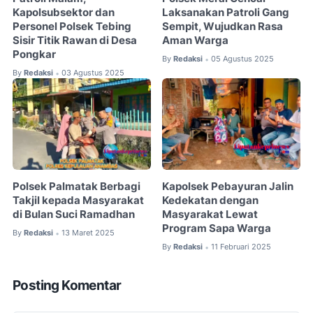
Kapolsubsektor dan
Laksanakan Patroli Gang
Personel Polsek Tebing
Sempit, Wujudkan Rasa
Sisir Titik Rawan di Desa
Aman Warga
Pongkar
By
Redaksi
05 Agustus 2025
•
By
Redaksi
03 Agustus 2025
•
Polsek Palmatak Berbagi
Kapolsek Pebayuran Jalin
Takjil kepada Masyarakat
Kedekatan dengan
di Bulan Suci Ramadhan
Masyarakat Lewat
Program Sapa Warga
By
Redaksi
13 Maret 2025
•
By
Redaksi
11 Februari 2025
•
Posting Komentar