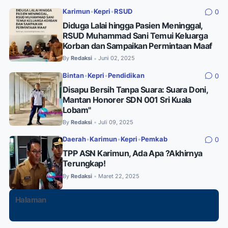
Karimun
•
Kepri
•
RSUD
0
Diduga Lalai hingga Pasien Meninggal,
RSUD Muhammad Sani Temui Keluarga
Korban dan Sampaikan Permintaan Maaf
By
Redaksi
Juni 02, 2025
•
Bintan
•
Kepri
•
Pendidikan
0
Disapu Bersih Tanpa Suara: Suara Doni,
Mantan Honorer SDN 001 Sri Kuala
Lobam"
By
Redaksi
Juli 09, 2025
•
Daerah
•
Karimun
•
Kepri
•
Pemkab
0
TPP ASN Karimun, Ada Apa ?Akhirnya
Terungkap!
By
Redaksi
Maret 22, 2025
•
Halaman