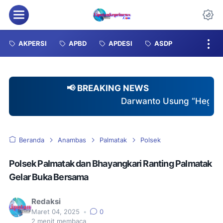
Menu
Da
AKPERSI
APBD
APDESI
ASDP
📢 BREAKING NEWS
Darwanto Usung “Hegarmukti Istimewa”, Taw
Beranda
Anambas
Palmatak
Polsek
Polsek Palmatak dan Bhayangkari Ranting Palmatak
Gelar Buka Bersama
Redaksi
Maret 04, 2025
•
0
2
menit membaca