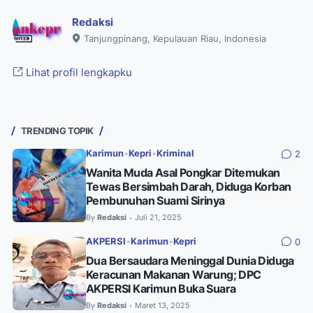
Redaksi
Tanjungpinang, Kepulauan Riau, Indonesia
Lihat profil lengkapku
TRENDING TOPIK
Karimun
•
Kepri
•
Kriminal
2
Wanita Muda Asal Pongkar Ditemukan
Tewas Bersimbah Darah, Diduga Korban
Pembunuhan Suami Sirinya
By
Redaksi
Juli 21, 2025
•
AKPERSI
•
Karimun
•
Kepri
0
Dua Bersaudara Meninggal Dunia Diduga
Keracunan Makanan Warung; DPC
AKPERSI Karimun Buka Suara
By
Redaksi
Maret 13, 2025
•