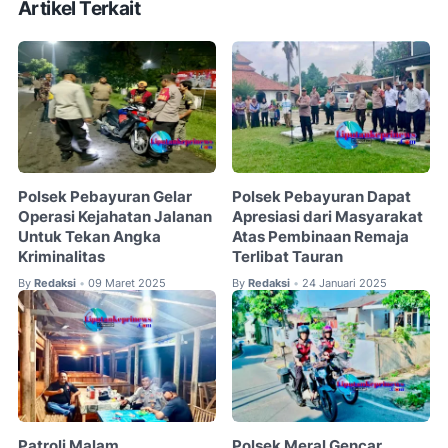
Artikel Terkait
Polsek Pebayuran Gelar
Polsek Pebayuran Dapat
Operasi Kejahatan Jalanan
Apresiasi dari Masyarakat
Untuk Tekan Angka
Atas Pembinaan Remaja
Kriminalitas
Terlibat Tauran
By
Redaksi
09 Maret 2025
By
Redaksi
24 Januari 2025
•
•
Patroli Malam,
Polsek Meral Gencar