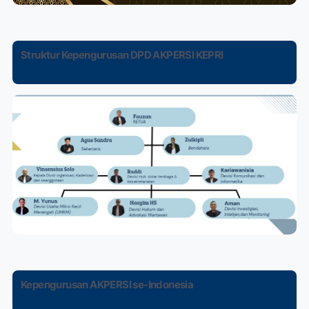
Struktur Kepengurusan DPD AKPERSI KEPRI
Kepengurusan AKPERSI se-Indonesia