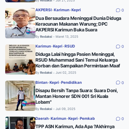
By
Redaksi
Juli 21, 2025
•
AKPERSI
•
Karimun
•
Kepri
0
Dua Bersaudara Meninggal Dunia Diduga
Keracunan Makanan Warung; DPC
AKPERSI Karimun Buka Suara
By
Redaksi
Maret 13, 2025
•
Karimun
•
Kepri
•
RSUD
0
Diduga Lalai hingga Pasien Meninggal,
RSUD Muhammad Sani Temui Keluarga
Korban dan Sampaikan Permintaan Maaf
By
Redaksi
Juni 02, 2025
•
Bintan
•
Kepri
•
Pendidikan
0
Disapu Bersih Tanpa Suara: Suara Doni,
Mantan Honorer SDN 001 Sri Kuala
Lobam"
By
Redaksi
Juli 09, 2025
•
Daerah
•
Karimun
•
Kepri
•
Pemkab
0
TPP ASN Karimun, Ada Apa ?Akhirnya