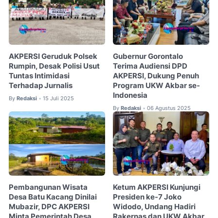
AKPERSI Geruduk Polsek
Gubernur Gorontalo
Rumpin, Desak Polisi Usut
Terima Audiensi DPD
Tuntas Intimidasi
AKPERSI, Dukung Penuh
Terhadap Jurnalis
Program UKW Akbar se-
Indonesia
By
Redaksi
15 Juli 2025
•
By
Redaksi
06 Agustus 2025
•
Pembangunan Wisata
Ketum AKPERSI Kunjungi
Desa Batu Kacang Dinilai
Presiden ke-7 Joko
Mubazir, DPC AKPERSI
Widodo, Undang Hadiri
Minta Pemerintah Desa
Rakernas dan UKW Akbar