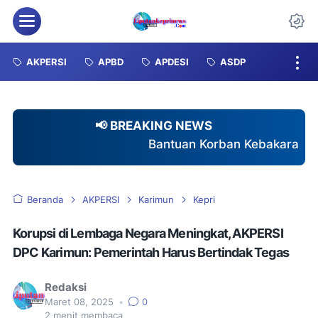
Menu
Da
AKPERSI
APBD
APDESI
ASDP
📢 BREAKING NEWS
Bantuan Korban Kebakaran Tuai Sorotan, Dugaa
Beranda
AKPERSI
Karimun
Kepri
Korupsi di Lembaga Negara Meningkat, AKPERSI
DPC Karimun: Pemerintah Harus Bertindak Tegas
Redaksi
Maret 08, 2025
•
0
2
menit membaca