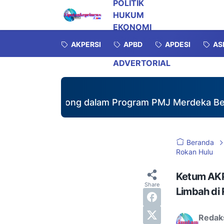
POLITIK
HUKUM
EKONOMI
INVESTIGASI
AKPERSI
APBD
APDESI
AS
OPINI
ADVERTORIAL
ong Royong dalam Program PMJ Merdeka Bersama M
Beranda
Rokan Hulu
Ketum AKP
Limbah di
Redak