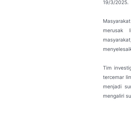
19/3/2025.
Masyaraka
merusak l
masyarakat
menyelesaik
Tim invest
tercemar l
menjadi su
mengaliri su