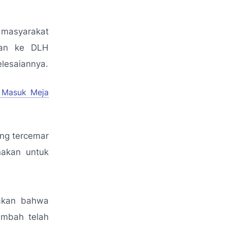
 masyarakat
kan ke DLH
elesaiannya.
 Masuk Meja
ng tercemar
nakan untuk
takan bahwa
imbah telah