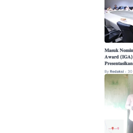
𝐌𝐚𝐬𝐮𝐤 𝐍𝐨𝐦𝐢𝐧𝐚
𝐀𝐰𝐚𝐫𝐝 (𝐈𝐆𝐀) 𝟐
𝐏𝐫𝐞𝐬𝐞𝐧𝐭𝐚𝐬𝐢𝐤𝐚
By
Redaksi
30
•