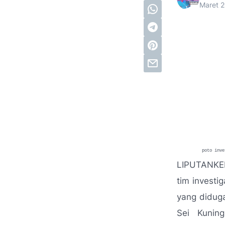
Maret 
poto investigas
LIPUTANKE
tim investi
yang diduga
Sei Kunin