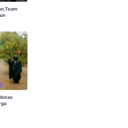
kan,Team
run
ibmas
rga