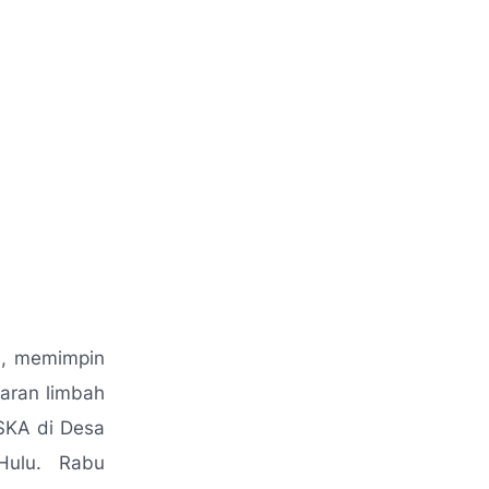
, memimpin
maran limbah
 SKA di Desa
Hulu. Rabu