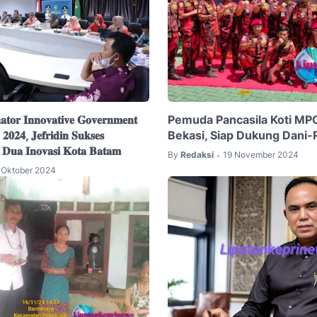
𝐭𝐨𝐫 𝐈𝐧𝐧𝐨𝐯𝐚𝐭𝐢𝐯𝐞 𝐆𝐨𝐯𝐞𝐫𝐧𝐦𝐞𝐧𝐭
Pemuda Pancasila Koti MP
𝟐𝟒, 𝐉𝐞𝐟𝐫𝐢𝐝𝐢𝐧 𝐒𝐮𝐤𝐬𝐞𝐬
Bekasi, Siap Dukung Dani-
𝐧 𝐃𝐮𝐚 𝐈𝐧𝐨𝐯𝐚𝐬𝐢 𝐊𝐨𝐭𝐚 𝐁𝐚𝐭𝐚𝐦
By
Redaksi
19 November 2024
•
 Oktober 2024