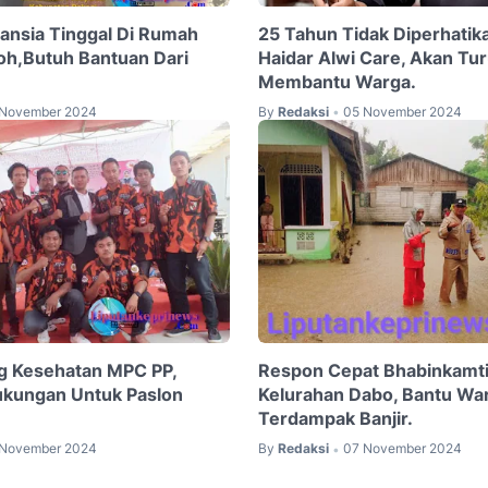
Lansia Tinggal Di Rumah
25 Tahun Tidak Diperhati
h,Butuh Bantuan Dari
Haidar Alwi Care, Akan Tu
Membantu Warga.
 November 2024
By
Redaksi
05 November 2024
•
g Kesehatan MPC PP,
Respon Cepat Bhabinkamt
ukungan Untuk Paslon
Kelurahan Dabo, Bantu Wa
Terdampak Banjir.
 November 2024
By
Redaksi
07 November 2024
•