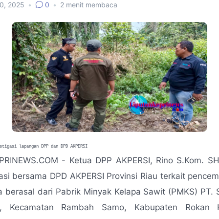
20, 2025
•
0
•
2
menit membaca
i lapangan DPP dan DPD AKPERSI
PRINEWS.COM - Ketua DPP AKPERSI, Rino S.Kom. SH
gasi bersama DPD AKPERSI Provinsi Riau terkait pence
 berasal dari Pabrik Minyak Kelapa Sawit (PMKS) PT.
g, Kecamatan Rambah Samo, Kabupaten Rokan 