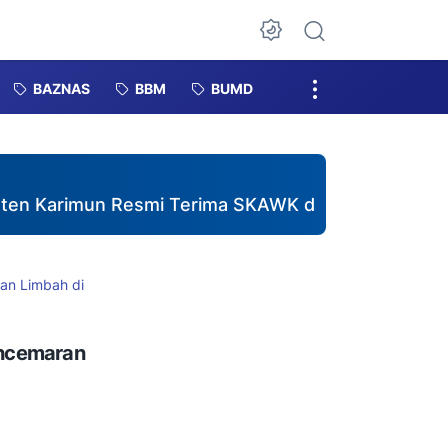
Dark Mode
BAZNAS
BBM
BUMD
n Resmi Terima SKAWK dari Kesbangpol, Perkuat Le
an Limbah di
encemaran