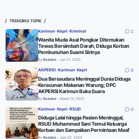
TRENDING TOPIK
Karimun
•
Kepri
•
Kriminal
2
Wanita Muda Asal Pongkar Ditemukan
Tewas Bersimbah Darah, Diduga Korban
Pembunuhan Suami Sirinya
By
Redaksi
Juli 21, 2025
•
AKPERSI
•
Karimun
•
Kepri
0
Dua Bersaudara Meninggal Dunia Diduga
Keracunan Makanan Warung; DPC
AKPERSI Karimun Buka Suara
By
Redaksi
Maret 13, 2025
•
Karimun
•
Kepri
•
RSUD
0
Diduga Lalai hingga Pasien Meninggal,
RSUD Muhammad Sani Temui Keluarga
Korban dan Sampaikan Permintaan Maaf
By
Redaksi
Juni 02, 2025
•