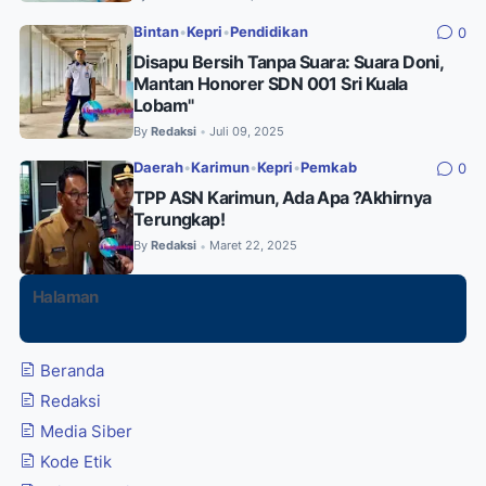
Bintan
•
Kepri
•
Pendidikan
0
Disapu Bersih Tanpa Suara: Suara Doni,
Mantan Honorer SDN 001 Sri Kuala
Lobam"
By
Redaksi
Juli 09, 2025
•
Daerah
•
Karimun
•
Kepri
•
Pemkab
0
TPP ASN Karimun, Ada Apa ?Akhirnya
Terungkap!
By
Redaksi
Maret 22, 2025
•
Halaman
Beranda
Redaksi
Media Siber
Kode Etik