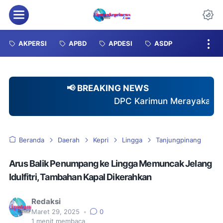
Menu
Da
AKPERSI
APBD
APDESI
ASDP
📢 BREAKING NEWS
DPC Karimun Merayakan HUT KE-2 AKPERSI, Wu
Beranda
Daerah
Kepri
Lingga
Tanjungpinang
Arus Balik Penumpang ke Lingga Memuncak Jelang
Idulfitri, Tambahan Kapal Dikerahkan
Redaksi
Maret 29, 2025
•
0
1
menit membaca