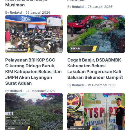
Musiman
By
Redaksi
28 Januari 2026
•
By
Redaksi
26 Januari 2026
•
Pelayanan BRI KCP SGC
Cegah Banjir, DSDABMBK
Cikarang Diduga Buruk,
Kabupaten Bekasi
KIM Kabupaten Bekasi dan
Lakukan Pengerukan Kali
JMPN Akan Layangan
Saluran Sekunder Gamprit
Surat Aduan
By
Redaksi
19 Desember 2025
•
By
Redaksi
24 Desember 2025
•