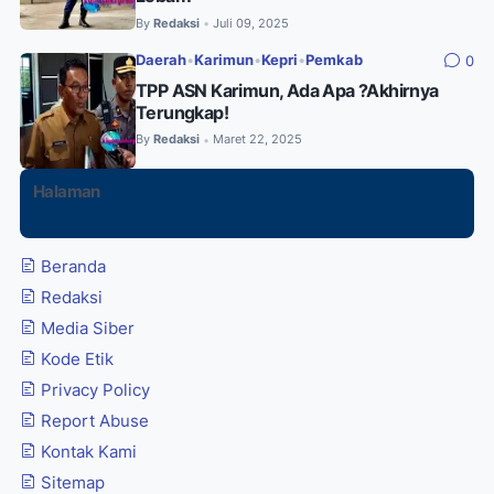
By
Redaksi
Juli 09, 2025
•
Daerah
•
Karimun
•
Kepri
•
Pemkab
0
TPP ASN Karimun, Ada Apa ?Akhirnya
Terungkap!
By
Redaksi
Maret 22, 2025
•
Halaman
Beranda
Redaksi
Media Siber
Kode Etik
Privacy Policy
Report Abuse
Kontak Kami
Sitemap