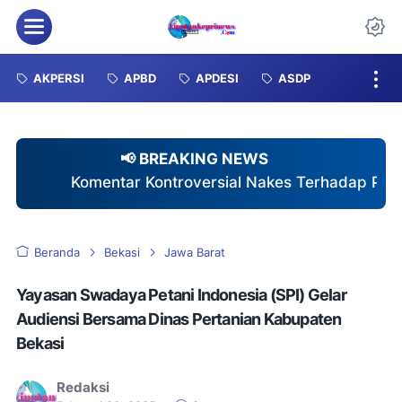
Menu
Da
AKPERSI
APBD
APDESI
ASDP
📢 BREAKING NEWS
Kontroversial Nakes Terhadap Pasien BPJS: Ketika Etika 
Beranda
Bekasi
Jawa Barat
Yayasan Swadaya Petani Indonesia (SPI) Gelar
Audiensi Bersama Dinas Pertanian Kabupaten
Bekasi
Redaksi