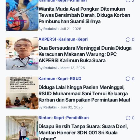
Karimun
•
Kepri
•
Kriminal
2
Wanita Muda Asal Pongkar Ditemukan
Tewas Bersimbah Darah, Diduga Korban
Pembunuhan Suami Sirinya
By
Redaksi
Juli 21, 2025
•
AKPERSI
•
Karimun
•
Kepri
0
Dua Bersaudara Meninggal Dunia Diduga
Keracunan Makanan Warung; DPC
AKPERSI Karimun Buka Suara
By
Redaksi
Maret 13, 2025
•
Karimun
•
Kepri
•
RSUD
0
Diduga Lalai hingga Pasien Meninggal,
RSUD Muhammad Sani Temui Keluarga
Korban dan Sampaikan Permintaan Maaf
By
Redaksi
Juni 02, 2025
•
Bintan
•
Kepri
•
Pendidikan
0
Disapu Bersih Tanpa Suara: Suara Doni,
Mantan Honorer SDN 001 Sri Kuala
Lobam"