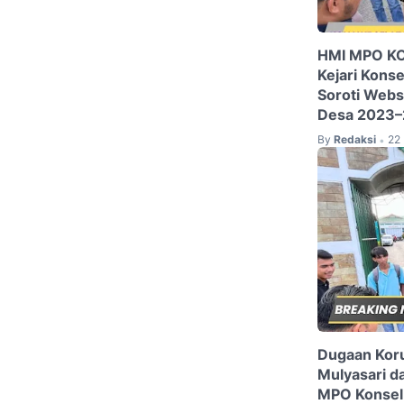
HMI MPO KON
Kejari Kons
Soroti Webs
Desa 2023–
By
Redaksi
22 
•
Dugaan Koru
Mulyasari d
MPO Konsel 