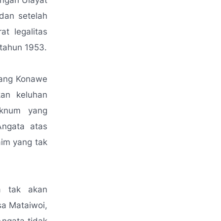
angan Ulayat
dan setelah
t legalitas
tahun 1953.
bang Konawe
an keluhan
Oknum yang
Angata atas
im yang tak
a tak akan
sa Mataiwoi,