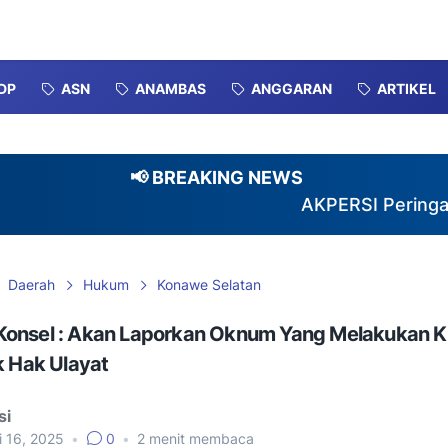
DP
ASN
ANAMBAS
ANGGARAN
ARTIKEL
📢 BREAKING NEWS
AKPERSI Peringati HUT k
Daerah
Hukum
Konawe Selatan
onsel : Akan Laporkan Oknum Yang Melakukan K
k Hak Ulayat
si
i 16, 2025
•
0
•
2
menit membaca