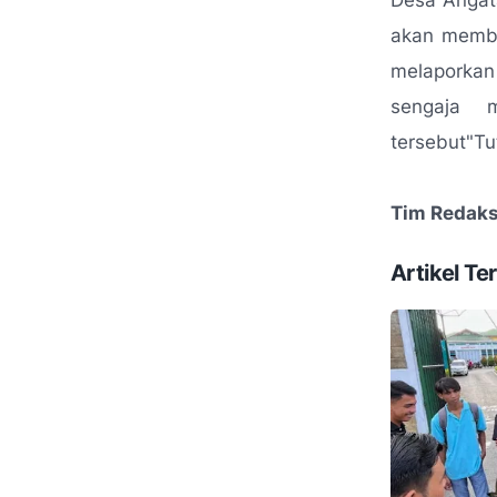
Desa Angat
akan membi
melaporkan
sengaja m
tersebut"T
Tim Redaks
Artikel Ter