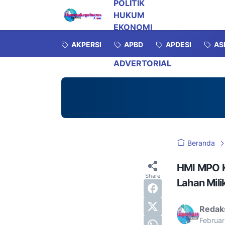
POLITIK
HUKUM
EKONOMI
INVESTIGASI
AKPERSI
APBD
APDESI
AS
OPINI
ADVERTORIAL
Beranda
HMI MPO K
Lahan Mili
Redak
Februar