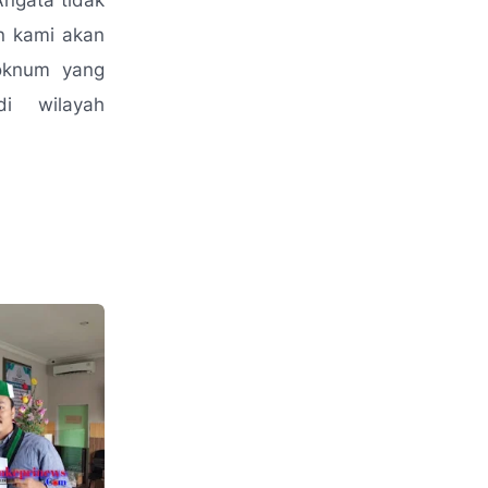
ngata tidak
n kami akan
 oknum yang
i wilayah