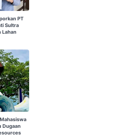
aporkan PT
i Sultra
n Lahan
a, Mahasiswa
u Dugaan
Resources