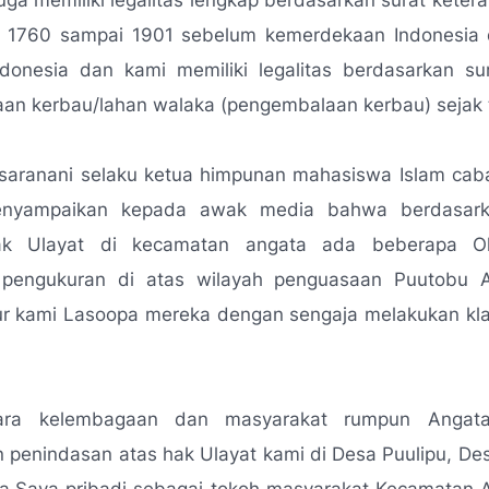
uga memiliki legalitas lengkap berdasarkan surat keter
n 1760 sampai 1901 sebelum kemerdekaan Indonesia 
donesia dan kami memiliki legalitas berdasarkan sura
an kerbau/lahan walaka (pengembalaan kerbau) sejak 
 saranani selaku ketua himpunan mahasiswa Islam ca
enyampaikan kepada awak media bahwa berdasark
ak Ulayat di kecamatan angata ada beberapa 
pengukuran di atas wilayah penguasaan Puutobu 
ur kami Lasoopa mereka dengan sengaja melakukan kla
ara kelembagaan dan masyarakat rumpun Angat
penindasan atas hak Ulayat kami di Desa Puulipu, De