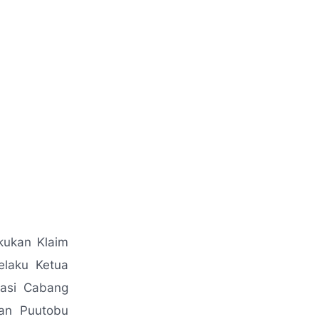
ukan Klaim
elaku Ketua
sasi Cabang
an Puutobu