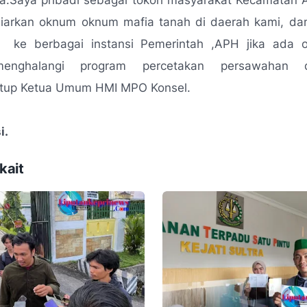
a.Saya pribadi sebagai tokoh masyarakat Kecamatan A
arkan oknum oknum mafia tanah di daerah kami, da
 ke berbagai instansi Pemerintah ,APH jika ada
enghalangi program percetakan persawahan d
utup Ketua Umum HMI MPO Konsel.
i.
kait