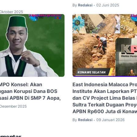
By
Redaksi
02 Juni 2025
•
 Oktober 2025
MPO Konsel: Akan
East Indonesia Malacca Pro
ugaan Korupsi Dana BOS
Institute Akan Laporkan PT
isasi APBN Di SMP 7 Aopa,
dan CV Project Lima Belas 
Sultra Terkait Dugaan Proye
 Desember 2025
APBN Rp600 Juta di Konaw
By
Redaksi
09 Januari 2026
•
omentar