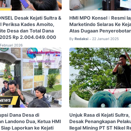
SEL Desak Kejati Sultra &
HMI MPO Konsel : Resmi l
el Periksa Kades Amoito,
Marketindo Selaras Ke Kejat
ite Desa dan Total Dana
Atas Dugaan Penyerobota
2025 Rp 2.004.049.000
By
Redaksi
22 Januari 2025
•
Februari 2026
psi Dana Desa di
Unjuk Rasa di Kejati Sultr
an Landono Dua, Ketua HMI
Desak Penangkapan Pelak
Siap Laporkan ke Kejati
Ilegal Mining PT ST Nikel 