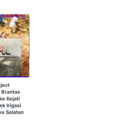
ject
 Brantas
ke Kejati
k Irigasi
e Selatan