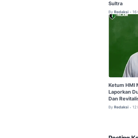
Sultra
By
Redaksi
16
•
Ketum HMI 
Laporkan D
Dan Revital
By
Redaksi
12
•
Posting K