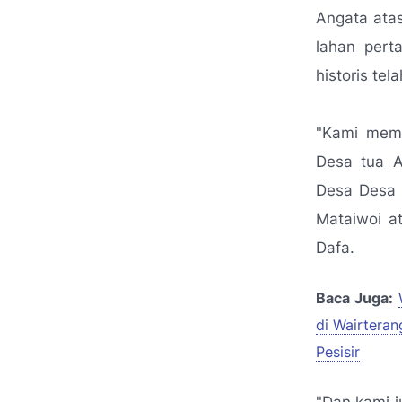
Angata ata
lahan pert
historis tel
"Kami memi
Desa tua A
Desa Desa 
Mataiwoi a
Dafa.
Baca Juga:
di Wairtera
Pesisir