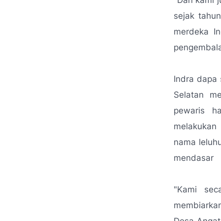
"Dan kami j
sejak tahu
merdeka In
pengembala
Indra dapa
Selatan m
pewaris h
melakukan 
nama leluh
mendasar
"Kami sec
membiarkan 