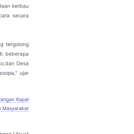
laan kerbau
cara secara
g tergolong
di beberapa
so,dan Desa
oopa," ujar
langan Kapal
p Masyarakat