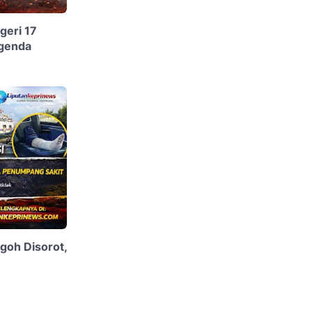
geri 17
Agenda
goh Disorot,