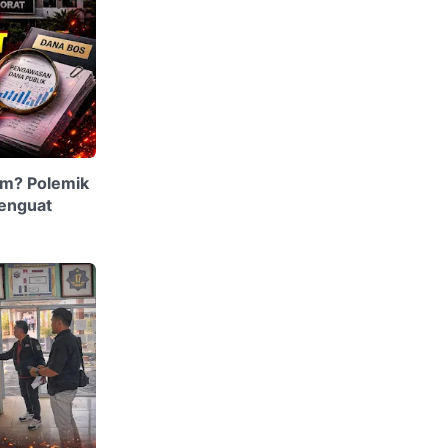
am? Polemik
enguat