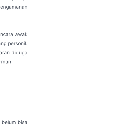
 pengamanan
ancara awak
ng personil.
karan diduga
irman
g belum bisa