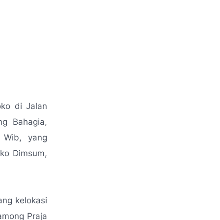
ko di Jalan
ng Bahagia,
0 Wib, yang
oko Dimsum,
ang kelokasi
among Praja