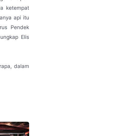
ya ketempat
nya api itu
Arus Pendek
ungkap Elis
erapa, dalam