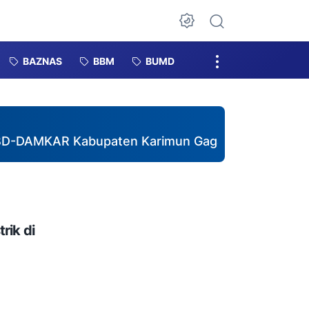
Dark Mode
BAZNAS
BBM
BUMD
 Kabupaten Karimun Gagas Pembentukan DESTANA d
rik di