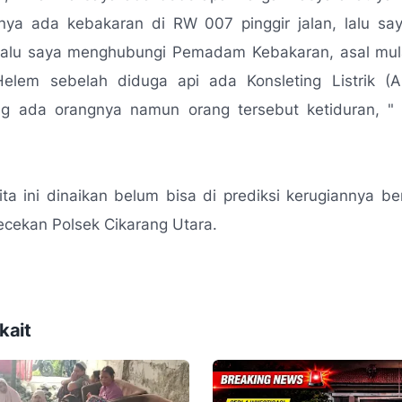
nya ada kebakaran di RW 007 pinggir jalan, lalu sa
lalu saya menghubungi Pemadam Kebakaran, asal mula
Helem sebelah diduga api ada Konsleting Listrik (
yang ada orangnya namun orang tersebut ketiduran, " 
ta ini dinaikan belum bisa di prediksi kerugiannya b
cekan Polsek Cikarang Utara.
kait