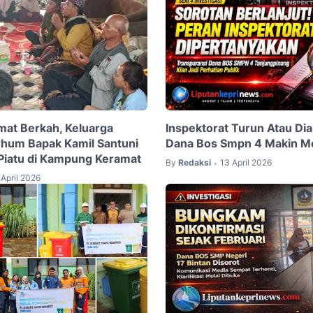
mat Berkah, Keluarga
Inspektorat Turun Atau Di
hum Bapak Kamil Santuni
Dana Bos Smpn 4 Makin M
Piatu di Kampung Keramat
By
Redaksi
13 April 2026
•
April 2026