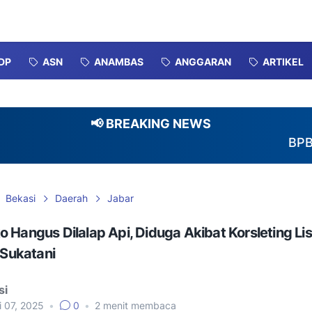
DP
ASN
ANAMBAS
ANGGARAN
ARTIKEL
📢 BREAKING NEWS
BPBD-DAMKAR
Bekasi
Daerah
Jabar
 Hangus Dilalap Api, Diduga Akibat Korsleting List
r Sukatani
si
i 07, 2025
•
0
•
2
menit membaca