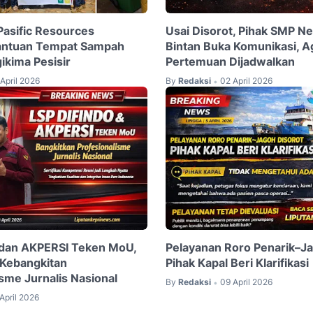
Pasific Resources
Usai Disorot, Pihak SMP Ne
antuan Tempat Sampah
Bintan Buka Komunikasi, 
ikima Pesisir
Pertemuan Dijadwalkan
April 2026
By
Redaksi
02 April 2026
•
 dan AKPERSI Teken MoU,
Pelayanan Roro Penarik–Ja
ebangkitan
Pihak Kapal Beri Klarifikasi
sme Jurnalis Nasional
By
Redaksi
09 April 2026
•
April 2026