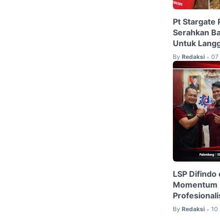
Pt Stargate 
Serahkan B
Untuk Langg
By
Redaksi
07 
•
LSP Difindo
Momentum K
Profesionali
By
Redaksi
10 
•