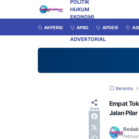
POLITIK
HUKUM
EKONOMI
INVESTIGASI
AKPERSI
APBD
APDESI
AS
OPINI
ADVERTORIAL
Beranda
Empat Toko
Jalan Pila
Redak
Februar