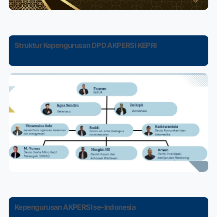
Struktur Kepengurusan DPD AKPERSI KEPRI
Kepengurusan AKPERSI se-Indonesia