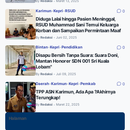
By
Redaksi
Maret 13, 2025
•
Karimun
•
Kepri
•
RSUD
0
Diduga Lalai hingga Pasien Meninggal,
RSUD Muhammad Sani Temui Keluarga
Korban dan Sampaikan Permintaan Maaf
By
Redaksi
Juni 02, 2025
•
Bintan
•
Kepri
•
Pendidikan
0
Disapu Bersih Tanpa Suara: Suara Doni,
Mantan Honorer SDN 001 Sri Kuala
Lobam"
By
Redaksi
Juli 09, 2025
•
Daerah
•
Karimun
•
Kepri
•
Pemkab
0
TPP ASN Karimun, Ada Apa ?Akhirnya
Terungkap!
By
Redaksi
Maret 22, 2025
•
Halaman