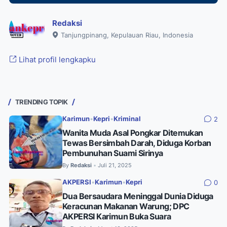
Redaksi
Tanjungpinang, Kepulauan Riau, Indonesia
Lihat profil lengkapku
TRENDING TOPIK
Karimun
•
Kepri
•
Kriminal
2
Wanita Muda Asal Pongkar Ditemukan
Tewas Bersimbah Darah, Diduga Korban
Pembunuhan Suami Sirinya
By
Redaksi
Juli 21, 2025
•
AKPERSI
•
Karimun
•
Kepri
0
Dua Bersaudara Meninggal Dunia Diduga
Keracunan Makanan Warung; DPC
AKPERSI Karimun Buka Suara