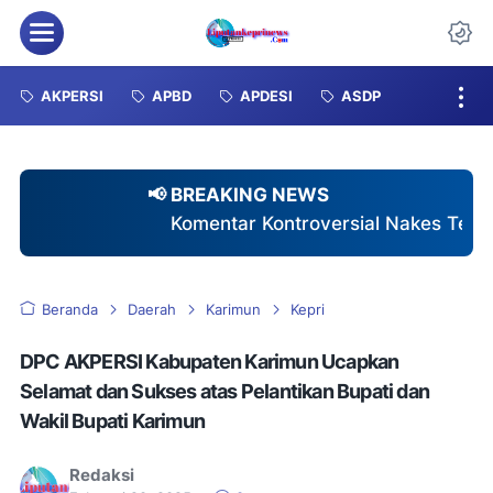
Menu
Da
AKPERSI
APBD
APDESI
ASDP
📢 BREAKING NEWS
omentar Kontroversial Nakes Terhadap Pasien BPJS: Keti
Beranda
Daerah
Karimun
Kepri
DPC AKPERSI Kabupaten Karimun Ucapkan
Selamat dan Sukses atas Pelantikan Bupati dan
Wakil Bupati Karimun
Redaksi