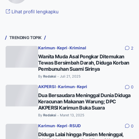
Lihat profil lengkapku
TRENDING TOPIK
Karimun
•
Kepri
•
Kriminal
2
Wanita Muda Asal Pongkar Ditemukan
Tewas Bersimbah Darah, Diduga Korban
Pembunuhan Suami Sirinya
By
Redaksi
Juli 21, 2025
•
AKPERSI
•
Karimun
•
Kepri
0
Dua Bersaudara Meninggal Dunia Diduga
Keracunan Makanan Warung; DPC
AKPERSI Karimun Buka Suara
By
Redaksi
Maret 13, 2025
•
Karimun
•
Kepri
•
RSUD
0
Diduga Lalai hingga Pasien Meninggal,