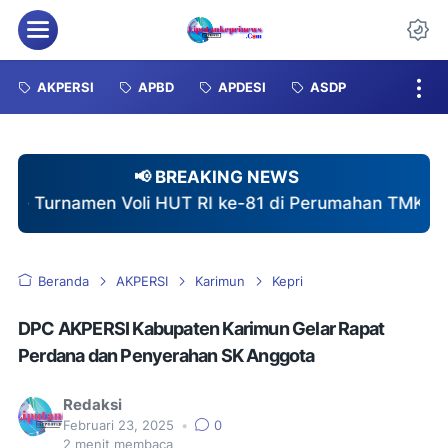
Menu
Da
AKPERSI
APBD
APDESI
ASDP
📢 BREAKING NEWS
 Voli HUT RI ke-81 di Perumahan TMK Berlangsung Me
Beranda
AKPERSI
Karimun
Kepri
DPC AKPERSI Kabupaten Karimun Gelar Rapat
Perdana dan Penyerahan SK Anggota
Redaksi
Februari 23, 2025
•
0
2
menit membaca