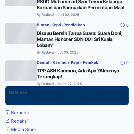
RSUD Muhammad Sani Temui Keluarga
Korban dan Sampaikan Permintaan Maaf
By
Redaksi
Juni 02, 2025
•
Bintan
•
Kepri
•
Pendidikan
0
Disapu Bersih Tanpa Suara: Suara Doni,
Mantan Honorer SDN 001 Sri Kuala
Lobam"
By
Redaksi
Juli 09, 2025
•
Daerah
•
Karimun
•
Kepri
•
Pemkab
0
TPP ASN Karimun, Ada Apa ?Akhirnya
Terungkap!
By
Redaksi
Maret 22, 2025
•
Halaman
Beranda
Redaksi
Media Siber