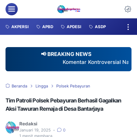
Menu
Da
AKPERSI
APBD
APDESI
ASDP
📢 BREAKING NEWS
Komentar Kontroversial Nakes Terhadap Pasien BPJ
Beranda
Lingga
Polsek Pebayuran
Tim Patroli Polsek Pebayuran Berhasil Gagalkan
Aksi Tawuran Remaja di Desa Bantarjaya
Redaksi
Januari 19, 2025
•
0
1
menit membaca