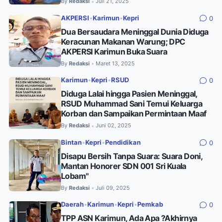
By
Redaksi
Juli 21, 2025
•
AKPERSI
•
Karimun
•
Kepri
0
Dua Bersaudara Meninggal Dunia Diduga
Keracunan Makanan Warung; DPC
AKPERSI Karimun Buka Suara
By
Redaksi
Maret 13, 2025
•
Karimun
•
Kepri
•
RSUD
0
Diduga Lalai hingga Pasien Meninggal,
RSUD Muhammad Sani Temui Keluarga
Korban dan Sampaikan Permintaan Maaf
By
Redaksi
Juni 02, 2025
•
Bintan
•
Kepri
•
Pendidikan
0
Disapu Bersih Tanpa Suara: Suara Doni,
Mantan Honorer SDN 001 Sri Kuala
Lobam"
By
Redaksi
Juli 09, 2025
•
Daerah
•
Karimun
•
Kepri
•
Pemkab
0
TPP ASN Karimun, Ada Apa ?Akhirnya