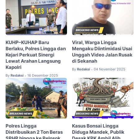
KUHP–KUHAP Baru
Viral, Warga Lingga
Berlaku, Polres Lingga dan
Mengaku Diintimidasi Usai
Kejari Perkuat Sinergi
Unggah Video Jalan Rusak
Lewat Arahan Langsung
di Sekanah
Kapolri
By
Redaksi
04 November 2025
•
By
Redaksi
16 Desember 2025
•
Polres Lingga
Kasus Bonsai Lingga
Distribusikan 2 Ton Beras
Diduga Mandek, Publik
SPHP hingga ke Pelosok
Desak KPK Ambil Alih