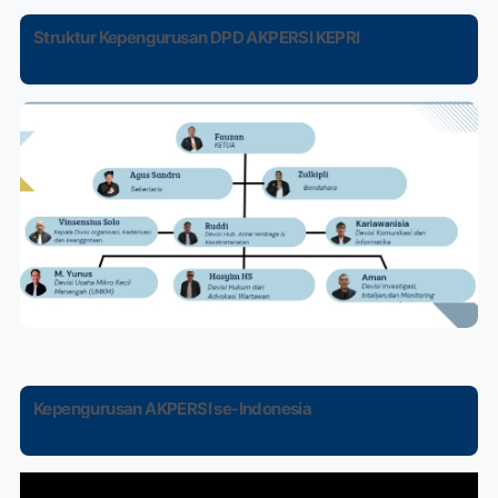
Struktur Kepengurusan DPD AKPERSI KEPRI
Kepengurusan AKPERSI se-Indonesia