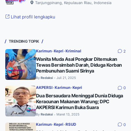
Tanjungpinang, Kepulauan Riau, Indonesia
Lihat profil lengkapku
TRENDING TOPIK
Karimun
•
Kepri
•
Kriminal
2
Wanita Muda Asal Pongkar Ditemukan
Tewas Bersimbah Darah, Diduga Korban
Pembunuhan Suami Sirinya
By
Redaksi
Juli 21, 2025
•
AKPERSI
•
Karimun
•
Kepri
0
Dua Bersaudara Meninggal Dunia Diduga
Keracunan Makanan Warung; DPC
AKPERSI Karimun Buka Suara
By
Redaksi
Maret 13, 2025
•
Karimun
•
Kepri
•
RSUD
0