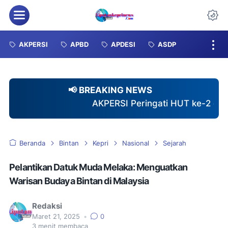
Menu
Da
AKPERSI
APBD
APDESI
ASDP
📢 BREAKING NEWS
AKPERSI Peringati HUT ke-2 dengan Santuni 40 An
Beranda
Bintan
Kepri
Nasional
Sejarah
Pelantikan Datuk Muda Melaka: Menguatkan
Warisan Budaya Bintan di Malaysia
Redaksi
Maret 21, 2025
•
0
3
menit membaca