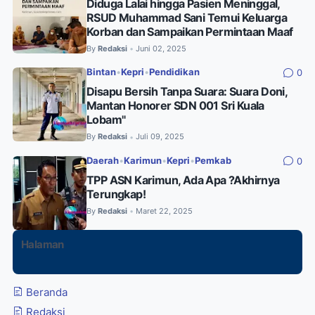
Diduga Lalai hingga Pasien Meninggal,
RSUD Muhammad Sani Temui Keluarga
Korban dan Sampaikan Permintaan Maaf
By
Redaksi
Juni 02, 2025
•
Bintan
•
Kepri
•
Pendidikan
0
Disapu Bersih Tanpa Suara: Suara Doni,
Mantan Honorer SDN 001 Sri Kuala
Lobam"
By
Redaksi
Juli 09, 2025
•
Daerah
•
Karimun
•
Kepri
•
Pemkab
0
TPP ASN Karimun, Ada Apa ?Akhirnya
Terungkap!
By
Redaksi
Maret 22, 2025
•
Halaman
Beranda
Redaksi