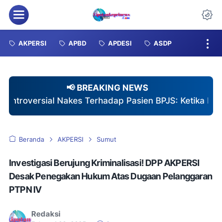
Menu
Da
AKPERSI
APBD
APDESI
ASDP
📢 BREAKING NEWS
Terhadap Pasien BPJS: Ketika Etika Profesi Diuji Di Ru
Beranda
AKPERSI
Sumut
Investigasi Berujung Kriminalisasi! DPP AKPERSI
Desak Penegakan Hukum Atas Dugaan Pelanggaran
PTPN IV
Redaksi