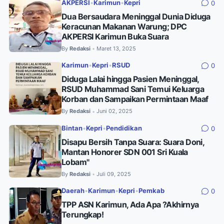
AKPERSI
•
Karimun
•
Kepri
0
Dua Bersaudara Meninggal Dunia Diduga
Keracunan Makanan Warung; DPC
AKPERSI Karimun Buka Suara
By
Redaksi
Maret 13, 2025
•
Karimun
•
Kepri
•
RSUD
0
Diduga Lalai hingga Pasien Meninggal,
RSUD Muhammad Sani Temui Keluarga
Korban dan Sampaikan Permintaan Maaf
By
Redaksi
Juni 02, 2025
•
Bintan
•
Kepri
•
Pendidikan
0
Disapu Bersih Tanpa Suara: Suara Doni,
Mantan Honorer SDN 001 Sri Kuala
Lobam"
By
Redaksi
Juli 09, 2025
•
Daerah
•
Karimun
•
Kepri
•
Pemkab
0
TPP ASN Karimun, Ada Apa ?Akhirnya
Terungkap!