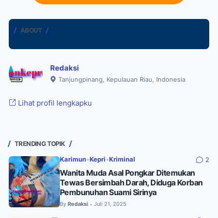
ABOUT
Redaksi
Tanjungpinang, Kepulauan Riau, Indonesia
Lihat profil lengkapku
TRENDING TOPIK
Karimun
•
Kepri
•
Kriminal
2
Wanita Muda Asal Pongkar Ditemukan
Tewas Bersimbah Darah, Diduga Korban
Pembunuhan Suami Sirinya
By
Redaksi
Juli 21, 2025
•