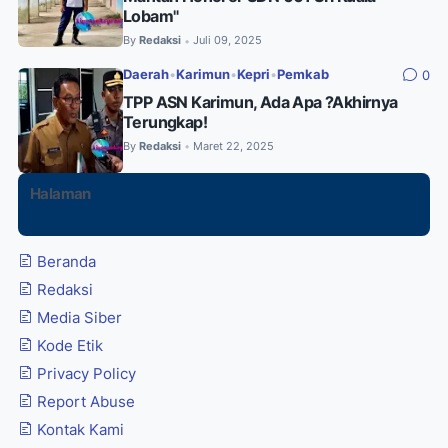
Lobam"
By
Redaksi
Juli 09, 2025
•
Daerah
•
Karimun
•
Kepri
•
Pemkab
0
TPP ASN Karimun, Ada Apa ?Akhirnya
Terungkap!
By
Redaksi
Maret 22, 2025
•
Halaman
Beranda
Redaksi
Media Siber
Kode Etik
Privacy Policy
Report Abuse
Kontak Kami