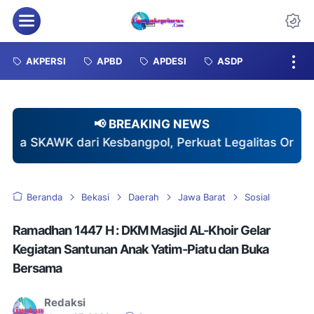
Menu
Da
AKPERSI
APBD
APDESI
ASDP
📢 BREAKING NEWS
bangpol, Perkuat Legalitas Organisasi Pers
♦
Tur
Beranda
Bekasi
Daerah
Jawa Barat
Sosial
Ramadhan 1447 H : DKM Masjid AL-Khoir Gelar
Kegiatan Santunan Anak Yatim-Piatu dan Buka
Bersama
Redaksi