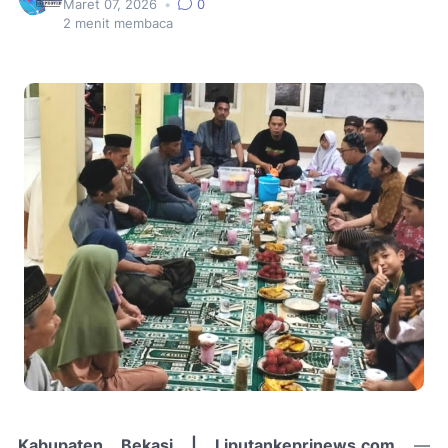
Maret 07, 2026
•
0
2
menit membaca
Kabupaten Bekasi | Liputankeprinews.com
—