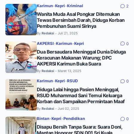
Karimun
•
Kepri
•
Kriminal
2
Wanita Muda Asal Pongkar Ditemukan
Tewas Bersimbah Darah, Diduga Korban
Pembunuhan Suami Sirinya
By
Redaksi
Juli 21, 2025
•
AKPERSI
•
Karimun
•
Kepri
0
Dua Bersaudara Meninggal Dunia Diduga
Keracunan Makanan Warung; DPC
AKPERSI Karimun Buka Suara
By
Redaksi
Maret 13, 2025
•
Karimun
•
Kepri
•
RSUD
0
Diduga Lalai hingga Pasien Meninggal,
RSUD Muhammad Sani Temui Keluarga
Korban dan Sampaikan Permintaan Maaf
By
Redaksi
Juni 02, 2025
•
Bintan
•
Kepri
•
Pendidikan
0
Disapu Bersih Tanpa Suara: Suara Doni,
Mantan Honorer SDN 001 Sri Kuala