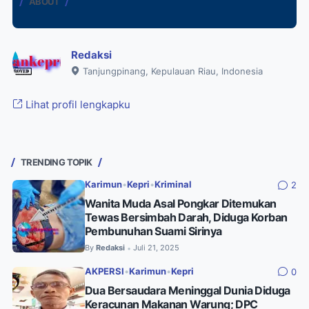
ABOUT
Redaksi
Tanjungpinang, Kepulauan Riau, Indonesia
Lihat profil lengkapku
TRENDING TOPIK
Karimun
•
Kepri
•
Kriminal
2
Wanita Muda Asal Pongkar Ditemukan
Tewas Bersimbah Darah, Diduga Korban
Pembunuhan Suami Sirinya
By
Redaksi
Juli 21, 2025
•
AKPERSI
•
Karimun
•
Kepri
0
Dua Bersaudara Meninggal Dunia Diduga
Keracunan Makanan Warung; DPC