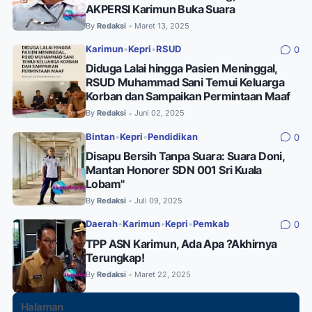
AKPERSI Karimun Buka Suara
By
Redaksi
Maret 13, 2025
•
Karimun
•
Kepri
•
RSUD
0
Diduga Lalai hingga Pasien Meninggal,
RSUD Muhammad Sani Temui Keluarga
Korban dan Sampaikan Permintaan Maaf
By
Redaksi
Juni 02, 2025
•
Bintan
•
Kepri
•
Pendidikan
0
Disapu Bersih Tanpa Suara: Suara Doni,
Mantan Honorer SDN 001 Sri Kuala
Lobam"
By
Redaksi
Juli 09, 2025
•
Daerah
•
Karimun
•
Kepri
•
Pemkab
0
TPP ASN Karimun, Ada Apa ?Akhirnya
Terungkap!
By
Redaksi
Maret 22, 2025
•
Halaman