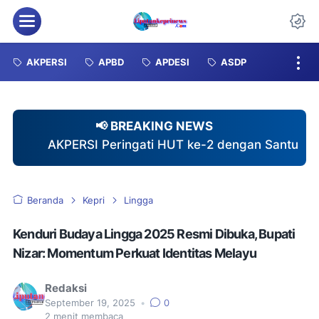
Menu
Da
AKPERSI
APBD
APDESI
ASDP
📢 BREAKING NEWS
ringati HUT ke-2 dengan Santuni 40 Anak Yatim dan 
Beranda
Kepri
Lingga
Kenduri Budaya Lingga 2025 Resmi Dibuka, Bupati
Nizar: Momentum Perkuat Identitas Melayu
Redaksi
September 19, 2025
•
0
2
menit membaca