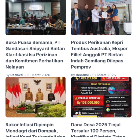
Buka Puasa Bersama, PT
Produk Perikanan Kepri
Gandasari Shipyard Bintan
Tembus Australia, Ekspor
Klarifikasi Isu Perizinan
Fillet Anggoli PT Bintan
dan Komitmen Perhatikan
Indah Gemilang Dilepas
Nelayan
Pemprov
By
Redaksi
10 Maret 2026
By
Redaksi
07 Maret 2026
•
•
Rakor Inflasi Dipimpin
Dana Desa 2025 Tinjul
Mendagri dari Dompak,
Tersalur 100 Persen,
Inflasi Kepri Terkendali dan
Klarifikasi Diminta Tatap