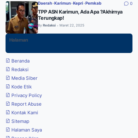
Daerah
•
Karimun
•
Kepri
•
Pemkab
0
TPP ASN Karimun, Ada Apa ?Akhirnya
Terungkap!
By
Redaksi
Maret 22, 2025
•
Halaman
Beranda
Redaksi
Media Siber
Kode Etik
Privacy Policy
Report Abuse
Kontak Kami
Sitemap
Halaman Saya