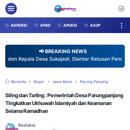
Menu
Da
AKPERSI
APBD
APDESI
ASDP
📢 BREAKING NEWS
a Sukajadi, Diantar Ratusan Pendukung dengan Yel-ye
Beranda
Bogor
Jawa Barat
Parung Panjang
Siling dan Tarling : Pemerintah Desa Parungpanjang
Tingkatkan Ukhuwah Islamiyah dan Keamanan
Selama Ramadhan
Redaksi