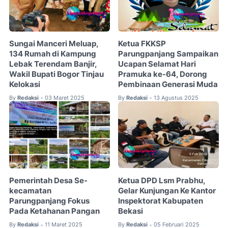
Sungai Manceri Meluap,
Ketua FKKSP
134 Rumah di Kampung
Parungpanjang Sampaikan
Lebak Terendam Banjir,
Ucapan Selamat Hari
Wakil Bupati Bogor Tinjau
Pramuka ke-64, Dorong
Kelokasi
Pembinaan Generasi Muda
By
Redaksi
03 Maret 2025
By
Redaksi
13 Agustus 2025
•
•
Pemerintah Desa Se-
Ketua DPD Lsm Prabhu,
kecamatan
Gelar Kunjungan Ke Kantor
Parungpanjang Fokus
Inspektorat Kabupaten
Pada Ketahanan Pangan
Bekasi
By
Redaksi
11 Maret 2025
By
Redaksi
05 Februari 2025
•
•