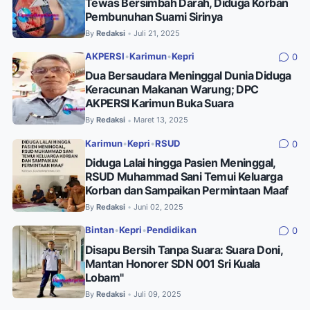
Tewas Bersimbah Darah, Diduga Korban
Pembunuhan Suami Sirinya
By
Redaksi
Juli 21, 2025
•
AKPERSI
•
Karimun
•
Kepri
0
Dua Bersaudara Meninggal Dunia Diduga
Keracunan Makanan Warung; DPC
AKPERSI Karimun Buka Suara
By
Redaksi
Maret 13, 2025
•
Karimun
•
Kepri
•
RSUD
0
Diduga Lalai hingga Pasien Meninggal,
RSUD Muhammad Sani Temui Keluarga
Korban dan Sampaikan Permintaan Maaf
By
Redaksi
Juni 02, 2025
•
Bintan
•
Kepri
•
Pendidikan
0
Disapu Bersih Tanpa Suara: Suara Doni,
Mantan Honorer SDN 001 Sri Kuala
Lobam"
By
Redaksi
Juli 09, 2025
•